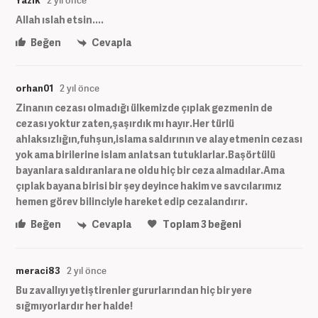
Allah ıslah etsin....
Beğen
Cevapla
orhan01
2 yıl önce
Zinanın cezası olmadığı ülkemizde çıplak gezmenin de
cezası yoktur zaten,şaşırdık mı hayır.Her türlü
ahlaksızlığın,fuhşun,islama saldırının ve alay etmenin cezası
yok ama birilerine islam anlatsan tutuklarlar.Başörtülü
bayanlara saldıranlara ne oldu hiç bir ceza almadılar.Ama
çıplak bayana birisi bir şey deyince hakim ve savcılarımız
hemen görev bilinciyle hareket edip cezalandırır.
Beğen
Cevapla
Toplam
3
beğeni
meraci83
2 yıl önce
Bu zavallıyı yetiştirenler gururlarından hiç bir yere
sığmıyorlardır her halde!