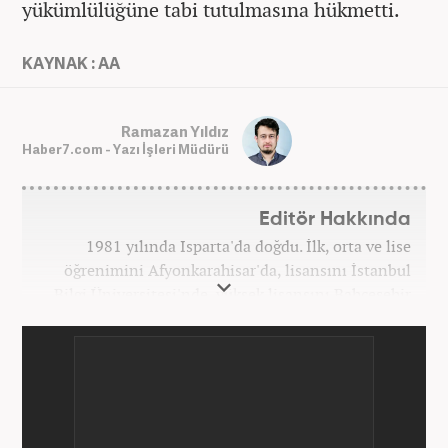
yükümlülüğüne tabi tutulmasına hükmetti.
KAYNAK : AA
Ramazan Yıldız
Haber7.com - Yazı İşleri Müdürü
Editör Hakkında
1981 yılında Isparta'da doğdu. İlk, orta ve lise
öğrenimini Afyonkarahisar'da, lisansını İstanbul
Bilgi Üniversitesi'nde, yüksek lisansını Bahçeşehir
Üniversitesi'nde tamamladı. Üniversitenin ardından
bir süre özel sektörde araştırmacı, daha sonra
İstanbul Büyükşehir Belediyesi’nin (İBB) farklı
iştiraklerinde İngilizce öğretmeni, sosyolog ve
idareci olarak çalıştı. İnternet haberciliğine ilk
adımını 2015 yılında Türk Medya’da attı. 2020’de