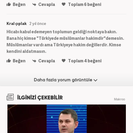
Beğen
Cevapla
Toplam
6
beğeni
Kral çıplak
2 yıl önce
Hicabı kabul edemeyen toplumun geldiği noktaya bakın.
Bana hiç kimse "Türkiyede müslümanlar hakimdir"demesin.
Müslümanlar vardı ama Türkiyeye hakim değillerdir. Kimse
kendini aldatmasın.
Beğen
Cevapla
Toplam
4
beğeni
Daha fazla yorum görüntüle
İLGİNİZİ ÇEKEBİLİR
Makroo