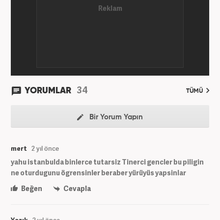
Haber7’de gece editörlüğüne başladı. Halen
Haber7.com’da haber şefi olarak görev yapmaktadır.
34
YORUMLAR
TÜMÜ
Bir Yorum Yapın
mert
2 yıl önce
yahu istanbulda binlerce tutarsiz Tinerci gencler bu piligin
ne oturdugunu ögrensinler beraber yürüyüs yapsinlar
Beğen
Cevapla
Yazık
2 yıl önce