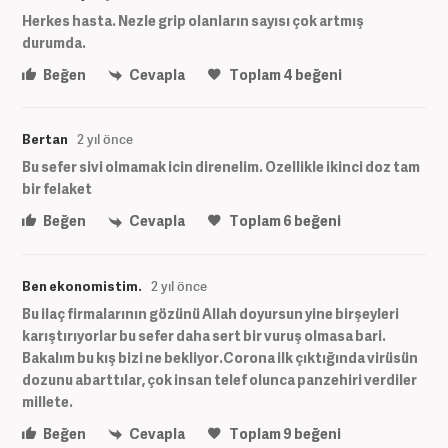
Herkes hasta. Nezle grip olanların sayısı çok artmış
durumda.
Beğen
Cevapla
Toplam
4
beğeni
Bertan
2 yıl önce
Bu sefer sivi olmamak icin direnelim. Ozellikle ikinci doz tam
bir felaket
Beğen
Cevapla
Toplam
6
beğeni
Ben ekonomistim.
2 yıl önce
Bu ilaç firmalarının gözünü Allah doyursun yine birşeyleri
karıştırıyorlar bu sefer daha sert bir vuruş olmasa bari.
Bakalım bu kış bizi ne bekliyor.Corona ilk çıktığında virüsün
dozunu abarttılar, çok insan telef olunca panzehiri verdiler
millete.
Beğen
Cevapla
Toplam
9
beğeni