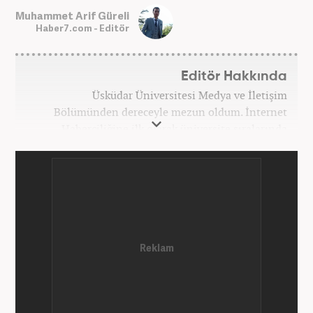
Muhammet Arif Güreli
Haber7.com - Editör
Editör Hakkında
Üsküdar Üniversitesi Medya ve İletişim
Bölümünden dereceyle mezun oldum. İnternet
Haberciliğine ilk olarak üniversite sıralarında
kurduğum internet haber sitesiyle başladım.
Kurduğum sitede 1 yıl kadar sağlık, spor ve kültür
kategorilerinde röportaj, özel haber ve analiz
yazıları yazdım. 2022 yılından bu yana Haber7
bünyesinde başlıca gündem, siyaset, dünya,
ekonomi kategorileri olmak üzere çok sayıda haber,
grafik ve video hazırladım. Kariyerime Haber7'de
gündem editörü olarak devam etmekteyim.