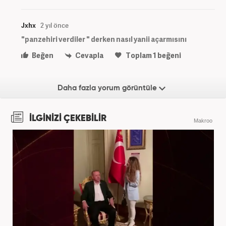
Jxhx
2 yıl önce
"panzehiri verdiler " derken nasıl yanii açarmısını
Beğen
Cevapla
Toplam
1
beğeni
Daha fazla yorum görüntüle
İLGİNİZİ ÇEKEBİLİR
Makroo