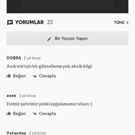
22
YORUMLAR
TÜMÜ
Bir Yorum Yapın
DOBRA
2 yıl önce
Android için bir güncelleme yok, eksik bilgi
Beğen
Cevapla
####
2 yıl önce
Evimiz şehrimiz yokki uygulamamız olsun :(
Beğen
Cevapla
Vatandaş
2 yıl önce