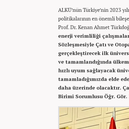
ALKÜ’nün Türkiye’nin 2023 yılı 
politikalarının en önemli bile
Prof. Dr. Kenan Ahmet Türkdo
enerji verimliliği çalışma
Sözleşmesiyle Çatı ve Otop
gerçekleştirecek ilk ünivers
ve tamamlandığında ülkemiz
hızlı uyum sağlayacak ünive
tamamladığımızda elde edec
daha üzerinde olacaktır. Ç
Birimi Sorumlusu Öğr. Gör.