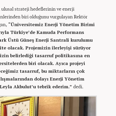
ulusal strateji hedeflerinin ve enerji
şenlerinden biri olduğunu vurgulayan Rektör
ğan,
“Üniversitemiz Enerji Yönetim Birimi
larıyla Türkiye’de Kamuda Performans
ark Üstü Güneş Enerji Santrali kurulumu
ite olacak. Projemizin ilerleyişi sürüyor
in belirlediği tasarruf politikasına en
rsitelerden biri olacak. Ayıca projeyi
eğimiz tasarruf, bu miktarların çok
alışmalarından dolayı Enerji Yönetim
 Leyla Akbulut’u tebrik ederim.”
dedi.