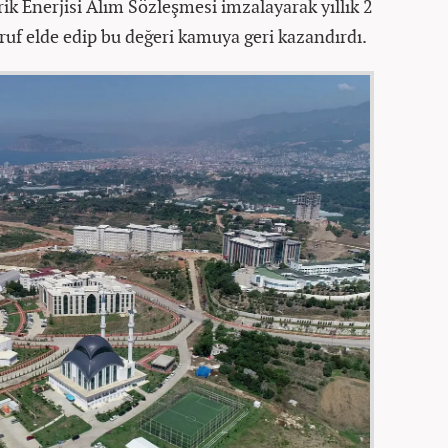
ik Enerjisi Alım Sözleşmesi imzalayarak yıllık 2
ruf elde edip bu değeri kamuya geri kazandırdı.