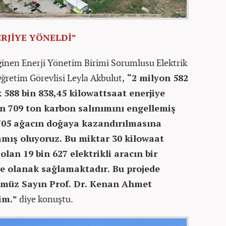
ERJİYE YÖNELDİ”
eğinen Enerji Yönetim Birimi Sorumlusu Elektrik
ğretim Görevlisi Leyla Akbulut,
“2 milyon 582
ık 588 bin 838,45 kilowattsaat enerjiye
in 709 ton karbon salınımını engellemiş
 705 ağacın doğaya kazandırılmasına
amış oluyoruz. Bu miktar 30 kilowaat
lan 19 bin 627 elektrikli aracın bir
e olanak sağlamaktadır. Bu projede
ümüz Sayın Prof. Dr. Kenan Ahmet
im.”
diye konuştu.