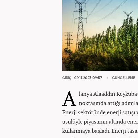
GİRİŞ
09.11.2023 09:57
GÜNCELLEME
A
lanya Alaaddin Keykubat
noktasında attığı adıml
Enerji sektöründe enerji satışı
usulüyle piyasanın altında ener
kullanmaya başladı. Enerji tas