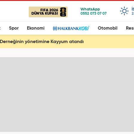
I
FIFA 2026
DÜNYA KUPASI
2
t
Spor
Ekonomi
Otomobil
Res
Derneğinin yönetimine Kayyum atandı