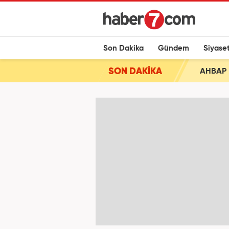
Son Dakika
Gündem
Siyase
SON DAKİKA
AHBAP 