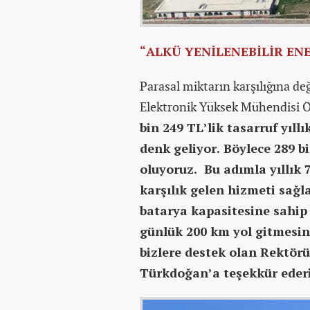
“ALKÜ YENİLENEBİLİR EN
Parasal miktarın karşılığına d
Elektronik Yüksek Mühendisi Ö
bin 249 TL’lik tasarruf yıll
denk geliyor. Böylece 289 b
oluyoruz. Bu adımla yıllık
karşılık gelen hizmeti sağl
batarya kapasitesine sahip o
günlük 200 km yol gitmesin
bizlere destek olan Rektör
Türkdoğan’a teşekkür eder