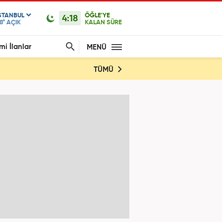
STANBUL
ÖĞLE'YE
4:18
8°
AÇIK
KALAN SÜRE
mi İlanlar
MENÜ
TÜMÜ