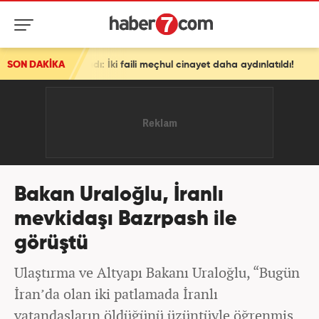
ladı: İki faili meçhul cinayet daha aydınlatıldı!
SON DAKİKA
Bakan Uraloğlu, İranlı
mevkidaşı Bazrpash ile
görüştü
Ulaştırma ve Altyapı Bakanı Uraloğlu, “Bugün
İran’da olan iki patlamada İranlı
vatandaşların öldüğünü üzüntüyle öğrenmiş