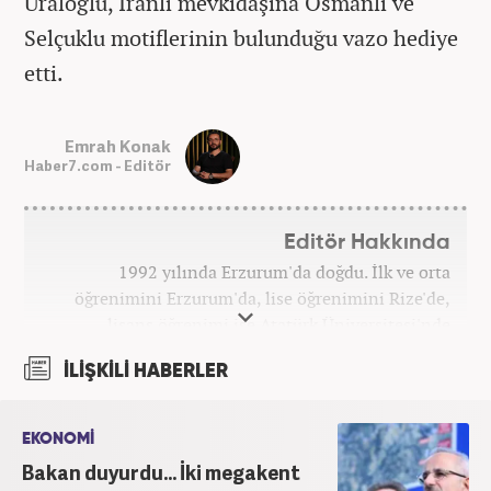
Uraloğlu, İranlı mevkidaşına Osmanlı ve
Selçuklu motiflerinin bulunduğu vazo hediye
etti.
Emrah Konak
Haber7.com - Editör
Editör Hakkında
1992 yılında Erzurum'da doğdu. İlk ve orta
öğrenimini Erzurum'da, lise öğrenimini Rize'de,
lisans öğrenimi ise Atatürk Üniversitesi'nde
tamamladı. Halihazırda Nevşehir Hacı Bektaş
İLİŞKİLİ HABERLER
Üniversitesi'nde yüksek lisans öğrenimine devam
ediyor. Meslek hayatına 2015 yılında başlayıp birçok
haber sitesi ve televizyon kanalında farklı
EKONOMİ
pozisyonlarda görev aldı. Şu an meslek hayatına
Bakan duyurdu... İki megakent
haber7.com'da "Editör" olarak devam ediyor.