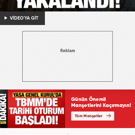
VİDEO'YA GİT