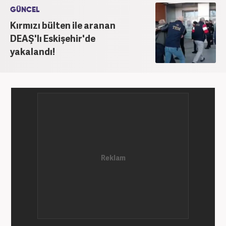
2011 yılında attı. 13 yıllık profesyonel meslek
GÜNCEL
hayatında SEO içerik ve muhabirlik de dahil olmak
Kırmızı bülten ile aranan
üzere ağırlıklı olarak gündem, dünya, ekonomi, spor
DEAŞ'lı Eskişehir'de
ve teknoloji kategorilerinde birçok haber ve
yakalandı!
röportaja imza atarak galeri ve video hazırladı.
Bahadır Alemdar, meslek hayatına Haber7.com'da
aktif olarak devam etmektedir.