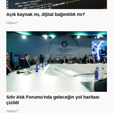
Açık kaynak mı, dijital bağımlılık mı?
Haber7
Sıfır Atık Forumu'nda geleceğin yol haritası
çizildi
Haber7