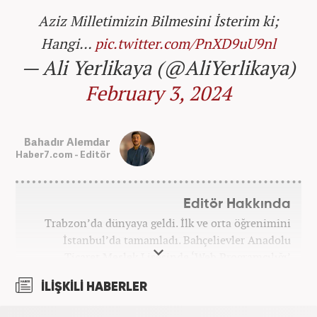
Aziz Milletimizin Bilmesini İsterim ki;
Hangi…
pic.twitter.com/PnXD9uU9nl
— Ali Yerlikaya (@AliYerlikaya)
February 3, 2024
Bahadır Alemdar
Haber7.com - Editör
Editör Hakkında
Trabzon’da dünyaya geldi. İlk ve orta öğrenimini
İstanbul’da tamamladı. Bahçelievler Anadolu
Ticaret Meslek Lisesinde ‘Web Programcılığı’
bölümünden mezun oldu. Yüksek öğrenimini,
İLİŞKİLİ HABERLER
Atatürk Üniversitesinde ‘Yeni Medya ve Gazetecilik’
mezunu olarak tamamladı. Gazeteciliğe ilk adımını