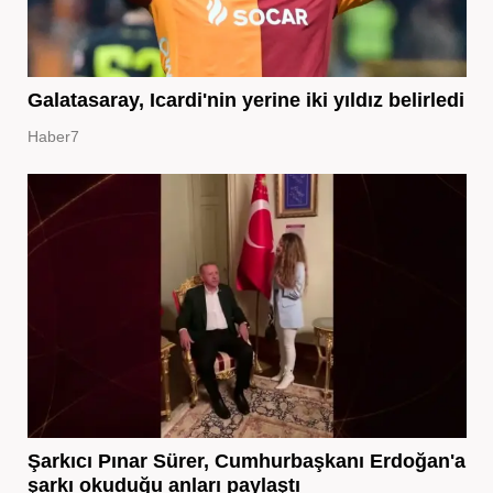
Galatasaray, Icardi'nin yerine iki yıldız belirledi
Haber7
Şarkıcı Pınar Sürer, Cumhurbaşkanı Erdoğan'a
şarkı okuduğu anları paylaştı