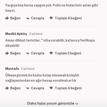
Yargıya beş kuruş saygım yok. Polis ve Askerimiz aslan gibi
hepsi.
Beğen
Cevapla
Toplam
4
beğeni
Mevlüt Aykılıç
2 yıl önce
Aman dikkat teristler, " siha vurabilir, kafanıza Yerlikaya
düşebilir
Beğen
Cevapla
Toplam
2
beğeni
Mustafa
2 yıl önce
Ülkeye girmek bu kadar kolay olmamalı kolaylık
sağlayanlardan en ağır hesap sorulmalı artık
Beğen
Cevapla
Toplam
4
beğeni
Daha fazla yorum görüntüle