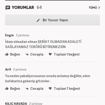
64
YORUMLAR
TÜMÜ
Bir Yorum Yapın
Engin
2 yıl önce
İdam olmadan olmaz ŞERİAT OLMADAN ADALETİ
SAĞLAYAMAZ TERÖRÜ BİTİREMEZSİN
Beğen
Cevapla
Toplam
1
beğeni
Arif
2 yıl önce
Ya neden yakaliyorusunuz onuda anlamış değilim, sıkın
kafakarina geberip gitsinler.
Beğen
Cevapla
Toplam
7
beğeni
KILIÇ HAVADA
2 yıl önce