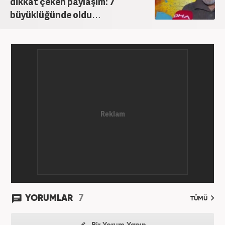
dikkat çeken paylaşım: 7
büyüklüğünde oldu…
7
YORUMLAR
TÜMÜ