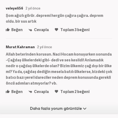
veleyeli56
2 yıl önce
Şom ağızlı görür. depremi hergün çağıra çağıra. deprem
oldu. bir sus artık
Beğen
Cevapla
Toplam
3
beğeni
Murat Kahraman
2 yıl önce
Allah beterinden korusun. Naci Hocam konuşurken sonunda
-Çağdaş ülkelerdeki gibi- dedi ve ses kesildi! Anlamadık
nedir o çağdaş ülkelerde olan? Bizim ülkemiz çağ dışı bir ülke
mi? Ya da, çağdaş dediğin mesela batılı ülkelerse, bizdeki çok
batıcı bazı yerel idareciler neden deprem konusunda gerekli
öncü adımları atmıyorlar? vb.
Beğen
Cevapla
Toplam
2
beğeni
Daha fazla yorum görüntüle