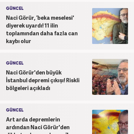
GÜNCEL
Naci Görür, ‘beka meselesi'
diyerek uyardı! 11 ilin
toplamından daha fazla can
kaybı olur
GÜNCEL
Naci Görür'den büyük
İstanbul depremi çıkışı! Riskli
bölgeleri açıkladı
GÜNCEL
Art arda depremlerin
ardından Naci Görür'den