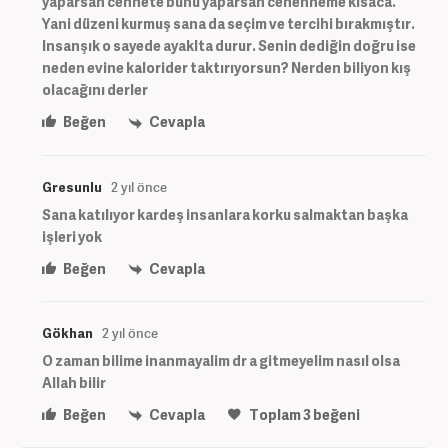
yaparsan cennete bunu yaparsan cehenneme kısaca.
Yani düzeni kurmuş sana da seçim ve tercihi bırakmıştır.
Insanşık o sayede ayaklta durur. Senin dediğin doğru ise
neden evine kalorider taktırıyorsun? Nerden biliyon kış
olacağını derler
Beğen
Cevapla
Gresunlu
2 yıl önce
Sana katılıyor kardeş insanlara korku salmaktan başka
işleri yok
Beğen
Cevapla
Gökhan
2 yıl önce
O zaman bilime inanmayalim dr a gitmeyelim nasıl olsa
Allah bilir
Beğen
Cevapla
Toplam
3
beğeni