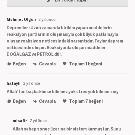
Bir Yorum Yapın
Mehmet Olgun
2 yıl önce
Depremler ; Uzun zamanda birikim yapan maddelerin
reaksiyon şartlarının oluşmasıyla çok büyük patlamayla
oluşan reaksiyon neticesindeki sarsıntıdır. Faylar deprem
neticesinde oluşur. Reaksiyonla oluşan maddeler
DOĞALGAZ ve PETROL dür.
Beğen
Cevapla
Toplam
1
beğeni
hatayli
2 yıl önce
Allah'tan başka kimse bilemez yok stres yok bilmem ney
Beğen
Cevapla
Toplam
7
beğeni
misafir
2 yıl önce
Allah sebep sonuç üzerine bir sistem kurmuştur. Sunu