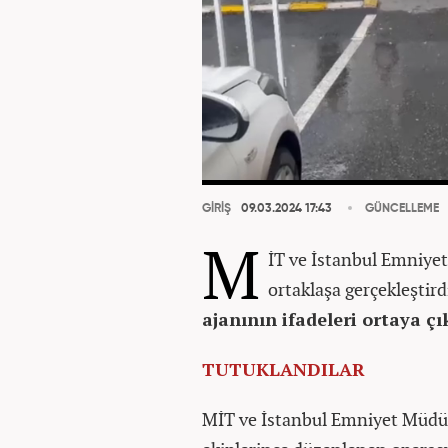
GİRİŞ
09.03.2024 17:43
GÜNCELLEME
M
İT ve İstanbul Emniye
ortaklaşa gerçekleşti
ajanının ifadeleri ortaya çı
TUTUKLANDILAR
MİT ve İstanbul Emniyet Müdü