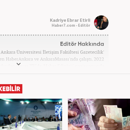
Kadriye Ebrar Etirli
Haber7.com - Editör
Editör Hakkında
Ankara Üniversitesi İletişim Fakültesi Gazetecilik'
n HaberAnkara ve AnkaraMasası'nda çalıştı. 2022
rdından Beyaz TV'de 'Haber Editörü' pozisyonunda
Şubat ayından itibaren Haber7'deki Gündem Editörü
kariyerine devam etmektedir.
KEBİLİR