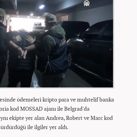
sinde ödemeleri kripto para ve muhtelif banka
toria kod MOSSAD ajanı ile Belgrad'da
aynı ekipte yer alan Andrea, Robert ve Marc kod
ürdürdüğü ile ilgiler yer aldı.