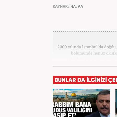
KAYNAK:
İHA, AA
2000 yılında İstanbul'da doğdu. 
bölümünde henüz okurke
yılındaki mezuniyetinin a
görev aldı. 2024 yılının 
BUNLAR DA İLGİNİZİ ÇE