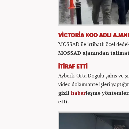
VİCTORİA KOD ADLI AJA
MOSSAD ile irtibatlı özel dede
MOSSAD ajanından talimat al
İTİRAF ETTİ
Ayberk, Orta Doğulu şahıs ve şi
video dokümante işleri yaptığını
gizli
haber
leşme yöntemleri
etti.