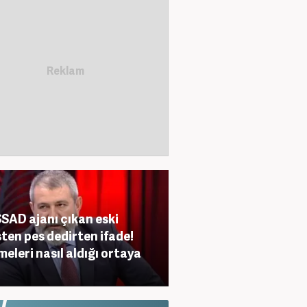
AD ajanı çıkan eski
sten pes dedirten ifade!
eleri nasıl aldığı ortaya
ı