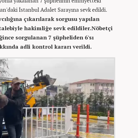
yonla yakalanan 7 şüphelinin emniyetteki
n'daki İstanbul Adalet Sarayına sevk edildi.
cılığına çıkarılarak sorgusu yapılan
alebiyle hakimliğe sevk edildiler.
Nöbetçi
ğince sorgulanan 7 şüpheliden 6'sı
kında adli kontrol kararı verildi.