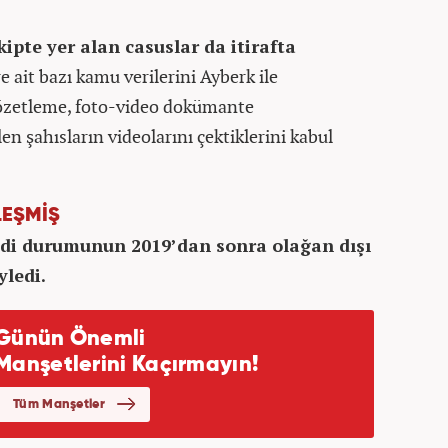
ipte yer alan casuslar da itirafta
re ait bazı kamu verilerini Ayberk ile
, gözetleme, foto-video dokümante
len şahısların videolarını çektiklerini kabul
LEŞMİŞ
di durumunun 2019’dan sonra olağan dışı
yledi.