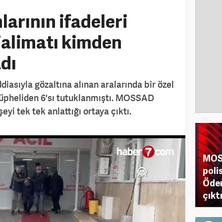
rının ifadeleri
 Talimatı kimden
adı
diasıyla gözaltına alınan aralarında bir özel
şüpheliden 6'sı tutuklanmıştı. MOSSAD
şeyi tek tek anlattığı ortaya çıktı.
MOSS
poli
Ödem
çıkt