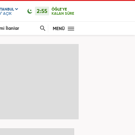
STANBUL
ÖĞLE'YE
2:55
6°
AÇIK
KALAN SÜRE
mi İlanlar
MENÜ