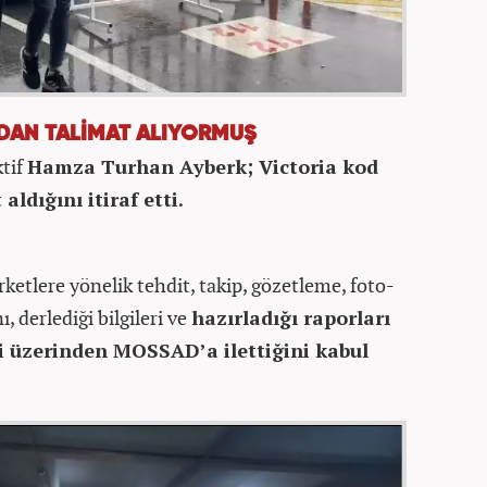
NDAN TALİMAT ALIYORMUŞ
ktif
Hamza Turhan Ayberk; Victoria kod
dığını itiraf etti.
rketlere yönelik tehdit, takip, gözetleme, foto-
, derlediği bilgileri ve
hazırladığı raporları
 üzerinden MOSSAD’a ilettiğini kabul