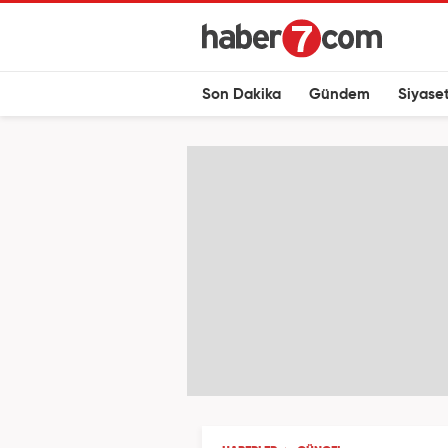
Son Dakika
Gündem
Siyase