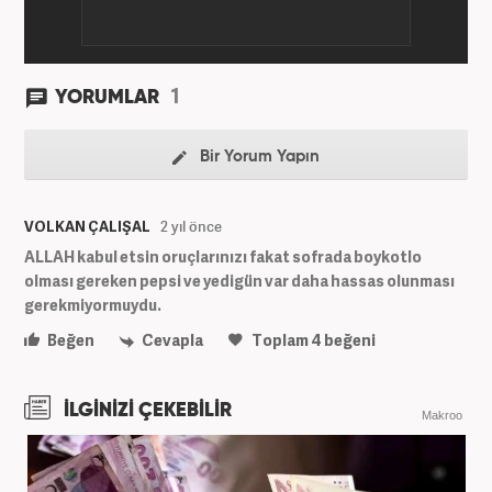
1
YORUMLAR
Bir Yorum Yapın
VOLKAN ÇALIŞAL
2 yıl önce
ALLAH kabul etsin oruçlarınızı fakat sofrada boykotlo
olması gereken pepsi ve yedigün var daha hassas olunması
gerekmiyormuydu.
Beğen
Cevapla
Toplam
4
beğeni
İLGİNİZİ ÇEKEBİLİR
Makroo