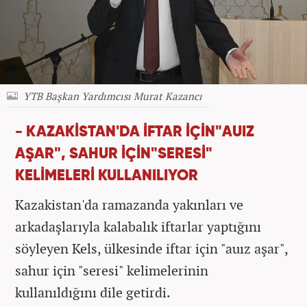
YTB Başkan Yardımcısı Murat Kazancı
- KAZAKİSTAN'DA İFTAR İÇİN"AUIZ
AŞAR", SAHUR İÇİN"SERESİ"
KELİMELERİ KULLANILIYOR
Kazakistan'da ramazanda yakınları ve
arkadaşlarıyla kalabalık iftarlar yaptığını
söyleyen Kels, ülkesinde iftar için "auız aşar",
sahur için "seresi" kelimelerinin
kullanıldığını dile getirdi.