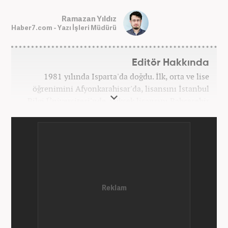
Ramazan Yıldız
Haber7.com - Yazı İşleri Müdürü
Editör Hakkında
1981 yılında Isparta'da doğdu. İlk, orta ve lise
öğrenimini Afyonkarahisar'da, lisansını İstanbul
Bilgi Üniversitesi'nde, yüksek lisansını Bahçeşehir
Üniversitesi'nde tamamladı. Üniversitenin ardından
bir süre özel sektörde araştırmacı, daha sonra
İstanbul Büyükşehir Belediyesi’nin (İBB) farklı
iştiraklerinde İngilizce öğretmeni, sosyolog ve
idareci olarak çalıştı. İnternet haberciliğine ilk
adımını 2015 yılında Türk Medya’da attı. 2020’de
Haber7’de gece editörlüğüne başladı. Halen
Haber7.com’da haber şefi olarak görev yapmaktadır.