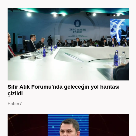
Sıfır Atık Forumu'nda geleceğin yol haritası
çizildi
Haber7