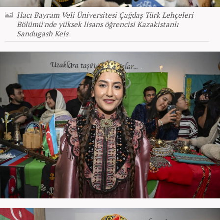
Hacı Bayram Veli Üniversitesi Çağdaş Türk Lehçeleri
Bölümü'nde yüksek lisans öğrencisi Kazakistanlı
Sandugash Kels