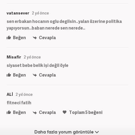
vatansever
2 yıl önce
sen erbakan hocanın oglu degilsin..yalan üzerine politika
yapıyorsun..baban nerede sen nerede..
Beğen
Cevapla
Misafir
2 yıl önce
siyaset bebe belik işi değil öyle
Beğen
Cevapla
ALİ
2 yıl önce
fitneci fatih
Beğen
Cevapla
Toplam
5
beğeni
Daha fazla yorum görüntüle