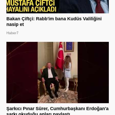
Bakan Çiftçi: Rabb'im bana Kudüs Valiliğini
nasip et
Haber7
Şarkıcı Pınar Sürer, Cumhurbaşkanı Erdoğan'a
şarkı okuduğu anları paylaştı