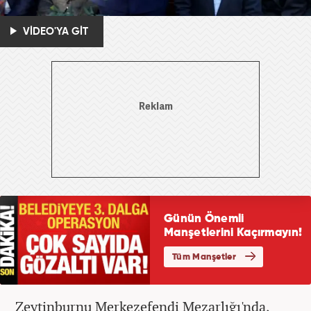
VİDEO'YA GİT
Zeytinburnu Merkezefendi Mezarlığı'nda,