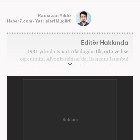
Ramazan Yıldız
Haber7.com - Yazı İşleri Müdürü
Editör Hakkında
1981 yılında Isparta'da doğdu. İlk, orta ve lise
öğrenimini Afyonkarahisar'da, lisansını İstanbul
Bilgi Üniversitesi'nde, yüksek lisansını Bahçeşehir
Üniversitesi'nde tamamladı. Üniversitenin ardından
bir süre özel sektörde araştırmacı, daha sonra
İstanbul Büyükşehir Belediyesi’nin (İBB) farklı
iştiraklerinde İngilizce öğretmeni, sosyolog ve
idareci olarak çalıştı. İnternet haberciliğine ilk
adımını 2015 yılında Türk Medya’da attı. 2020’de
Haber7’de gece editörlüğüne başladı. Halen
Haber7.com’da haber şefi olarak görev yapmaktadır.