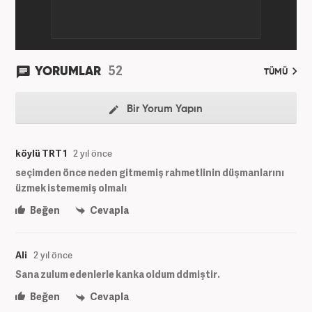
52
YORUMLAR
TÜMÜ
Bir Yorum Yapın
köylü TRT 1
2 yıl önce
seçimden önce neden gitmemiş rahmetlinin düşmanlarını
üzmek istememiş olmalı
Beğen
Cevapla
Ali
2 yıl önce
Sana zulum edenlerle kanka oldum ddmiştir.
Beğen
Cevapla