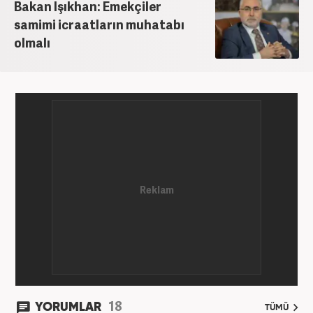
Bakan Işıkhan: Emekçiler
samimi icraatların muhatabı
olmalı
18
YORUMLAR
TÜMÜ