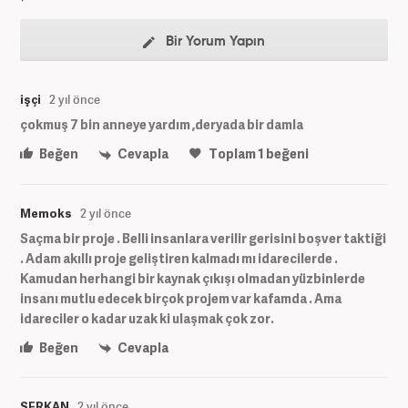
Bir Yorum Yapın
işçi
2 yıl önce
çokmuş 7 bin anneye yardım ,deryada bir damla
Beğen
Cevapla
Toplam
1
beğeni
Memoks
2 yıl önce
Saçma bir proje . Belli insanlara verilir gerisini boşver taktiği
. Adam akıllı proje geliştiren kalmadı mı idarecilerde .
Kamudan herhangi bir kaynak çıkışı olmadan yüzbinlerde
insanı mutlu edecek birçok projem var kafamda . Ama
idareciler o kadar uzak ki ulaşmak çok zor.
Beğen
Cevapla
SERKAN
2 yıl önce