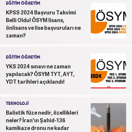
EĞİTİM ÖĞRETİM
KPSS 2024 Başvuru Takvimi
Belli Oldu! ÖSYM lisans,
önlisans ve lise başvuruları ne
zaman?
EĞİTİM ÖĞRETİM
YKS 2024 sınavı ne zaman
yapılacak? ÖSYM TYT, AYT,
YDT tarihleri açıklandı!
TEKNOLOJİ
Balistik füze nedir, özellikleri
neler? İran'ın Şahid-136
kamikaze dronu ne kadar