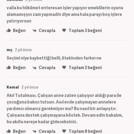
valla bu hükümet enteresan işler yapıyor emeklilerin oyunu
alamamışşın zam yapmadin diye ama hala parayı boş işlere
yatırıyorsun
Beğen
Cevapla
Toplam
3
beğeni
mç
2 yıl önce
Seçimi niye kaybettiği belli, ötekinden farkın ne
Beğen
Cevapla
Toplam
2
beğeni
Kemal
2 yıl önce
Akıl Tutulması. Çalışan anne zaten çalışıyor aldığı para ile
çocuğuna bakıcı tutsun. Asıl evde çalışmayan annelere
yardımcı olmanız gerekmiyor mu? Bu nasıl bir anlayıştır.
Çalışana destek çalışmayana köstek. Devam edin bakalım,
bu akılla nereye kadar gideceksiniz.
Beğen
Cevapla
Toplam
8
beğeni