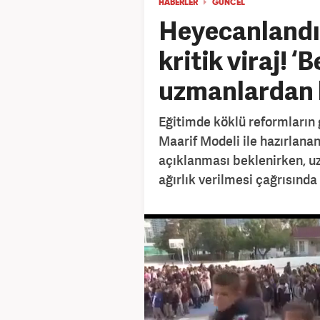
HABERLER
GÜNCEL
Heyecanlandı
kritik viraj! 
uzmanlardan k
Eğitimde köklü reformların g
Maarif Modeli ile hazırlana
açıklanması beklenirken, uz
ağırlık verilmesi çağrısında 