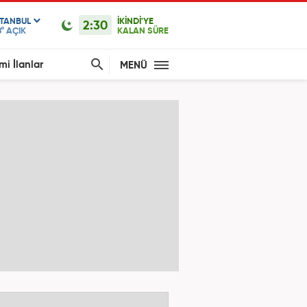
STANBUL
İKİNDİ'YE
2:30
°
AÇIK
KALAN SÜRE
mi İlanlar
MENÜ