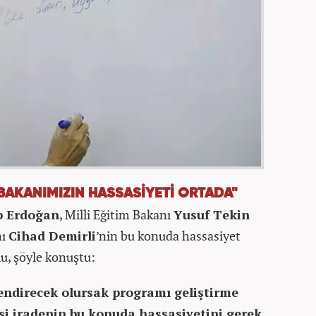
BAKANIMIZIN HASSASİYETİ ORTADA"
p Erdoğan
, Milli Eğitim Bakanı
Yusuf Tekin
nı
Cihad Demirli
’nin bu konuda hassasiyet
u, şöyle konuştu:
endirecek olursak programı geliştirme
si iradenin bu konuda hassasiyetini gerek