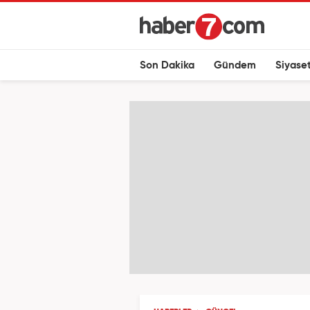
Son Dakika
Gündem
Siyase