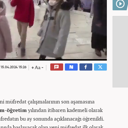
15.04.2024 15:26
 yeni müfredat çalışmalarının son aşamasına
im-öğretim
yılından itibaren kademeli olarak
fredatın bu ay sonunda açıklanacağı öğrenildi.
anıyla başlayacak olan yeni müfredat ilk olarak