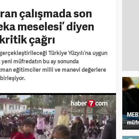
ran çalışmada son
‘Beka meselesi’ diyen
ritik çağrı
erçekleştirileceği Türkiye Yüzyılı’na uygun
n yeni müfredatın bu ay sonunda
man eğitimciler milli ve manevi değerlere
birleşiyor.
MEB'
müfr