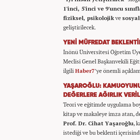
1'inci, 5'inci ve 9'uncu sınıf
fiziksel, psikolojik
ve
sosyal
geliştirilecek.
YENİ MÜFREDAT BEKLENTİ
İnönü Üniversitesi Öğretim Üy
Meclisi Genel Başkanvekili Eği
ilgili
Haber7
’ye önemli açıkla
YAŞAROĞLU: KAMUOYUNUN
DEĞERLERE AĞIRLIK VERİ
Teori ve eğitimde uygulama boyu
kitap ve makaleye imza atan, d
Prof. Dr. Cihat Yaşaroğlu
, 
istediği ve bu beklenti içerisin