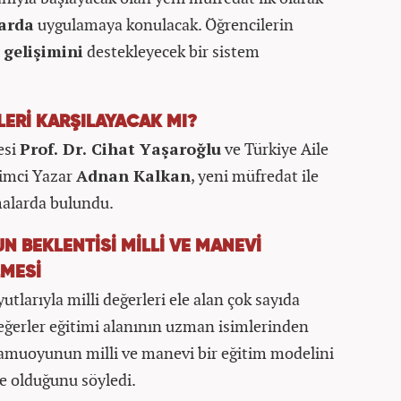
larda
uygulamaya konulacak. Öğrencilerin
 gelişimini
destekleyecek bir sistem
LERİ KARŞILAYACAK MI?
esi
Prof. Dr. Cihat Yaşaroğlu
ve Türkiye Aile
timci Yazar
Adnan Kalkan
, yeni müfredat ile
malarda bulundu.
 BEKLENTİSİ MİLLİ VE MANEVİ
LMESİ
tlarıyla milli değerleri ele alan çok sayıda
eğerler eğitimi alanının uzman isimlerinden
kamuoyunun milli ve manevi bir eğitim modelini
de olduğunu söyledi.