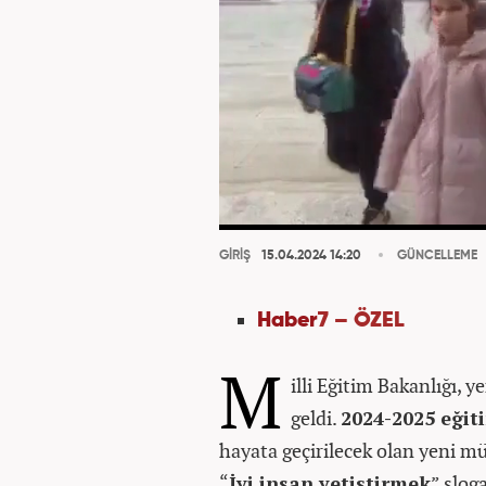
GİRİŞ
15.04.2024 14:20
GÜNCELLEME
Haber
7 – ÖZEL
M
illi Eğitim Bakanlığı,
geldi.
2024-2025 eğit
hayata geçirilecek olan yeni mü
“
İyi insan yetiştirmek
” slog