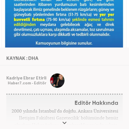
KAYNAK : DHA
Kadriye Ebrar Etirli
Haber7.com - Editör
Editör Hakkında
2000 yılında İstanbul'da doğdu. Ankara Üniversitesi
İletişim Fakültesi Gazetecilik' bölümünde henüz
okurken HaberAnkara ve AnkaraMasası'nda çalıştı.