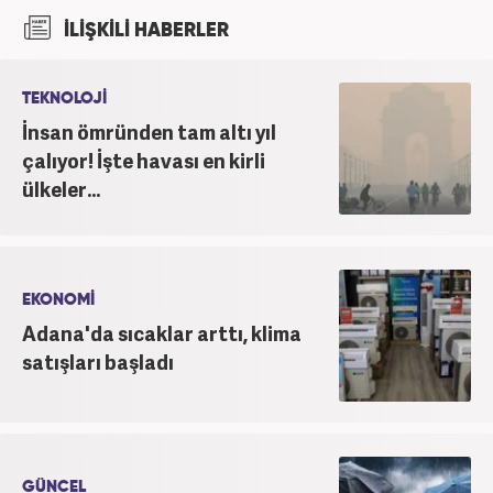
2022 yılındaki mezuniyetinin ardından Beyaz TV'de
İLİŞKİLİ HABERLER
'Haber Editörü' pozisyonunda görev aldı. 2024
yılının Şubat ayından itibaren Haber7'deki Gündem
Editörü kariyerine devam etmektedir.
TEKNOLOJİ
İnsan ömründen tam altı yıl
çalıyor! İşte havası en kirli
ülkeler...
EKONOMİ
Adana'da sıcaklar arttı, klima
satışları başladı
GÜNCEL