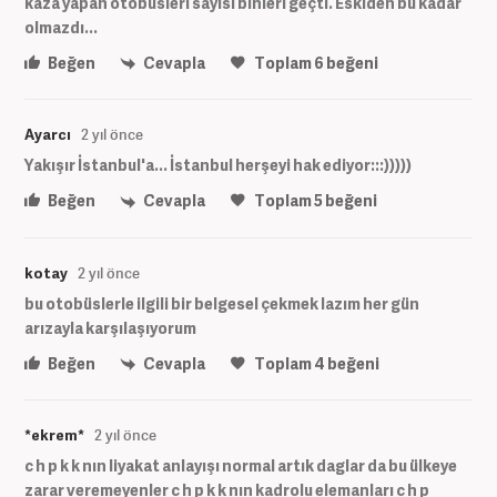
kaza yapan otobüsleri sayısı binleri geçti. Eskiden bu kadar
olmazdı...
Beğen
Cevapla
Toplam
6
beğeni
Ayarcı
2 yıl önce
Yakışır İstanbul'a... İstanbul herşeyi hak ediyor:::)))))
Beğen
Cevapla
Toplam
5
beğeni
kotay
2 yıl önce
bu otobüslerle ilgili bir belgesel çekmek lazım her gün
arızayla karşılaşıyorum
Beğen
Cevapla
Toplam
4
beğeni
*ekrem*
2 yıl önce
c h p k k nın liyakat anlayışı normal artık daglar da bu ülkeye
zarar veremeyenler c h p k k nın kadrolu elemanları c h p