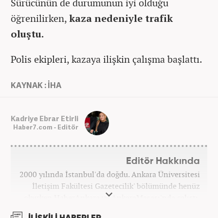
Sürücünün de durumunun iyi olduğu
öğrenilirken,
kaza nedeniyle trafik
oluştu.
Polis ekipleri, kazaya ilişkin çalışma başlattı.
KAYNAK : İHA
Kadriye Ebrar Etirli
Haber7.com - Editör
Editör Hakkında
2000 yılında İstanbul'da doğdu. Ankara Üniversitesi
İletişim Fakültesi Gazetecilik' bölümünde henüz
okurken HaberAnkara ve AnkaraMasası'nda çalıştı.
2022 yılındaki mezuniyetinin ardından Beyaz TV'de