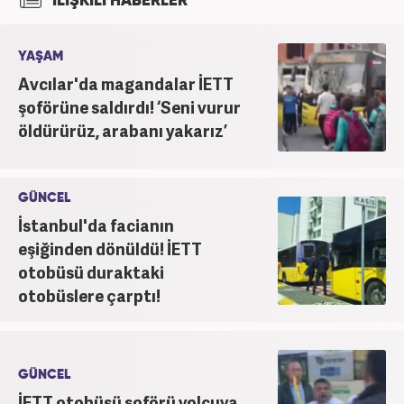
İLİŞKİLİ HABERLER
'Haber Editörü' pozisyonunda görev aldı. 2024
yılının Şubat ayından itibaren Haber7'deki Gündem
Editörü kariyerine devam etmektedir.
YAŞAM
Avcılar'da magandalar İETT
şoförüne saldırdı! ‘Seni vurur
öldürürüz, arabanı yakarız’
GÜNCEL
İstanbul'da facianın
eşiğinden dönüldü! İETT
otobüsü duraktaki
otobüslere çarptı!
GÜNCEL
İETT otobüsü şoförü yolcuya