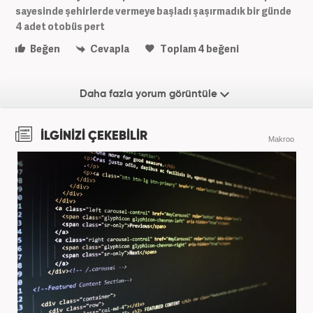
sayesinde şehirlerde vermeye başladı şaşırmadık bir günde
4 adet otobüs pert
Beğen
Cevapla
Toplam
4
beğeni
Daha fazla yorum görüntüle
İLGİNİZİ ÇEKEBİLİR
Makroo