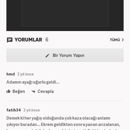
6
YORUMLAR
TÜMÜ
Bir Yorum Yapın
hmd
2 yıl önce
Adamın ayağı uğurlu geldi...
Beğen
Cevapla
fatih34
2 yıl önce
Demek ki her yağış olduğunda çok kaza olacağı anlamı
çıkıyor buradan... Ekrem geldikten sonra yanan arızalanan,