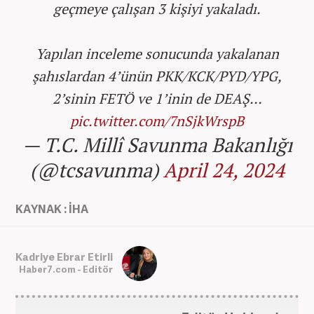
geçmeye çalışan 3 kişiyi yakaladı.
Yapılan inceleme sonucunda yakalanan
şahıslardan 4’ünün PKK/KCK/PYD/YPG,
2’sinin FETÖ ve 1’inin de DEAŞ…
pic.twitter.com/7nSjkWrspB
— T.C. Millî Savunma Bakanlığı
(@tcsavunma)
April 24, 2024
KAYNAK : İHA
Kadriye Ebrar Etirli
Haber7.com - Editör