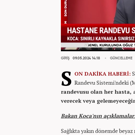
GİRİŞ
09.05.2024 14:18
GÜNCELLEME
S
ON DAKİKA
HABER
İ:
S
Randevu Sistemi'ndeki (MH
randevusu olan her hasta,
verecek veya gelemeyeceğin
Bakan Koca'nın açıklamaları
Sağlıkta yakın dönemde beyaz r