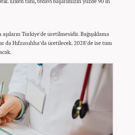
tık. Erken tanı, tedavi başarımızın yüzde 90'ın
aşıların Türkiye'de üretilmesidir. Bağışıklama
r da Hıfzıssıhha’da üretilecek. 2028’de ise tüm
acak.