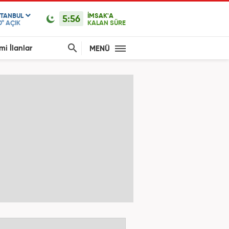
STANBUL
İMSAK'A
5:56
0°
AÇIK
KALAN SÜRE
mi İlanlar
MENÜ