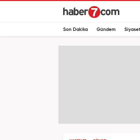
Son Dakika
Gündem
Siyase