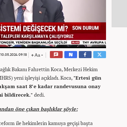
10.05.2024 09:18
ağlık Bakanı Fahrettin Koca, Merkezi Hekim
RS) yeni işleyişi açıkladı. Koca,
"Ertesi gün
 akşam saat 8’e kadar randevusuna onay
i bildirecek."
dedi.
ndan öne çıkan başlıklar şöyle:
eform ile hekimlerin kamuya geçişi başta