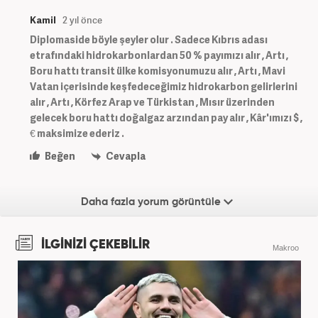
Kamil
2 yıl önce
Diplomaside böyle şeyler olur . Sadece Kıbrıs adası
etrafındaki hidrokarbonlardan 50 % payımızı alır , Artı ,
Boru hattı transit ülke komisyonumuzu alır , Artı , Mavi
Vatan içerisinde keşfedeceğimiz hidrokarbon gelirlerini
alır , Artı , Körfez Arap ve Türkistan , Mısır üzerinden
gelecek boru hattı doğalgaz arzından pay alır , Kâr'ımızı $ ,
€ maksimize ederiz .
Beğen
Cevapla
Daha fazla yorum görüntüle
İLGİNİZİ ÇEKEBİLİR
Makroo