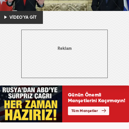
VİDEO'YA GİT