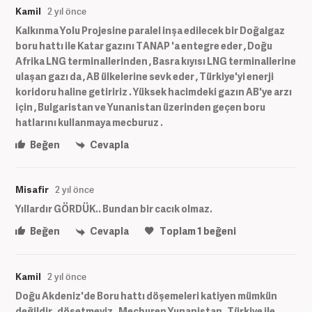
Kamil
2 yıl önce
Kalkınma Yolu Projesine paralel inşa edilecek bir Doğalgaz
boru hattı ile Katar gazını TANAP 'a entegre eder , Doğu
Afrika LNG terminallerinden , Basra kıyısı LNG terminallerine
ulaşan gazı da , AB ülkelerine sevk eder , Türkiye'yi enerji
koridoru haline getiririz . Yüksek hacimdeki gazın AB'ye arzı
için , Bulgaristan ve Yunanistan üzerinden geçen boru
hatlarını kullanmaya mecburuz .
Beğen
Cevapla
Misafir
2 yıl önce
Yıllardır GÖRDÜK.. Bundan bir cacık olmaz.
Beğen
Cevapla
Toplam
1
beğeni
Kamil
2 yıl önce
Doğu Akdeniz'de Boru hattı döşemeleri katiyen mümkün
değildir , döşetmeyiz . Mecburen Yunanistan , Türkiye ile