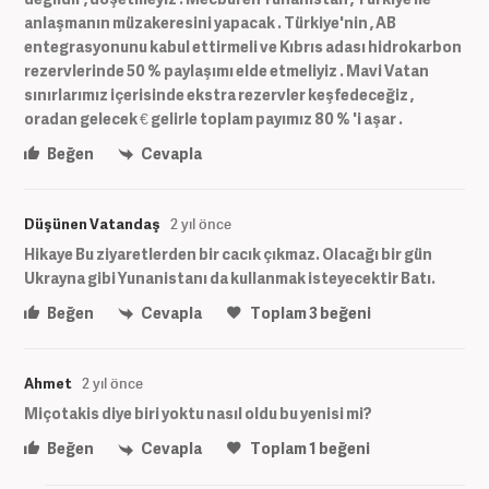
anlaşmanın müzakeresini yapacak . Türkiye'nin , AB
entegrasyonunu kabul ettirmeli ve Kıbrıs adası hidrokarbon
rezervlerinde 50 % paylaşımı elde etmeliyiz . Mavi Vatan
sınırlarımız içerisinde ekstra rezervler keşfedeceğiz ,
oradan gelecek € gelirle toplam payımız 80 % 'i aşar .
Beğen
Cevapla
Düşünen Vatandaş
2 yıl önce
Hikaye Bu ziyaretlerden bir cacık çıkmaz. Olacağı bir gün
Ukrayna gibi Yunanistanı da kullanmak isteyecektir Batı.
Beğen
Cevapla
Toplam
3
beğeni
Ahmet
2 yıl önce
Miçotakis diye biri yoktu nasıl oldu bu yenisi mi?
Beğen
Cevapla
Toplam
1
beğeni