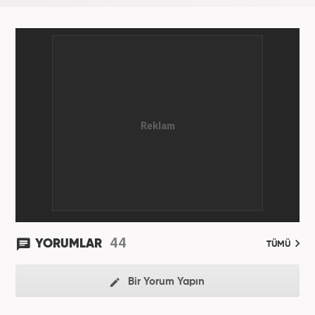
gösteriyor. Dijital medya kariyeri Haber 7'de devam
etmektedir.
44
YORUMLAR
TÜMÜ
Bir Yorum Yapın