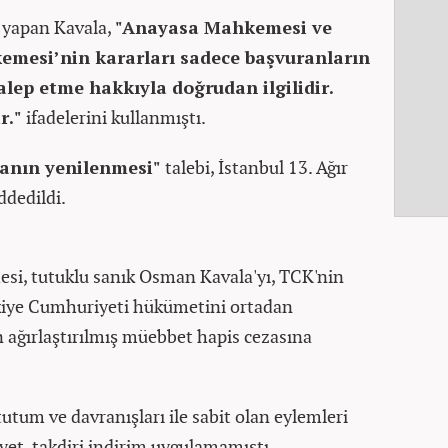
a yapan Kavala,
"Anayasa Mahkemesi ve
emesi’nin kararları sadece başvuranların
talep etme hakkıyla doğrudan ilgilidir.
r."
ifadelerini kullanmıştı.
anın yenilenmesi"
talebi, İstanbul 13. Ağır
dedildi.
si, tutuklu sanık Osman Kavala'yı, TCK'nin
kiye Cumhuriyeti hükümetini ortadan
 ağırlaştırılmış müebbet hapis cezasına
utum ve davranışları ile sabit olan eylemleri
yet, takdiri indirim uygulamamıştı.