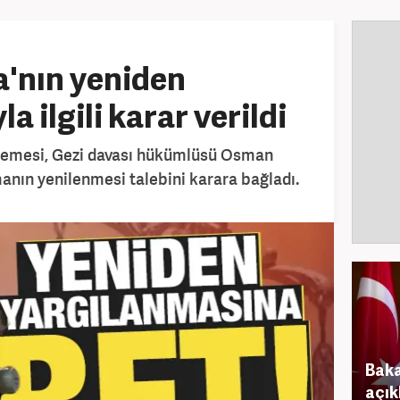
'nın yeniden
a ilgili karar verildi
hkemesi, Gezi davası hükümlüsü Osman
manın yenilenmesi talebini karara bağladı.
Bak
açık