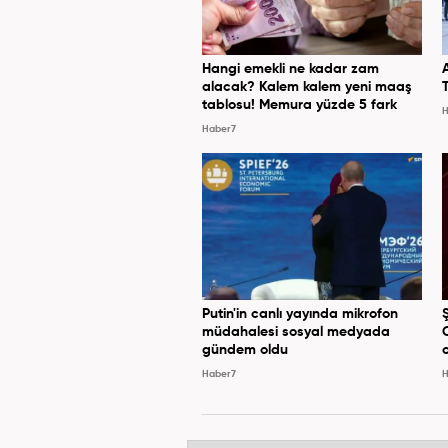
Hangi emekli ne kadar zam
alacak? Kalem kalem yeni maaş
tablosu! Memura yüzde 5 fark
H
Haber7
Putin'in canlı yayında mikrofon
müdahalesi sosyal medyada
gündem oldu
Haber7
H