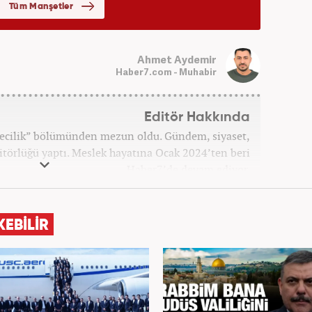
Ahmet Aydemir
Haber7.com - Muhabir
Editör Hakkında
etecilik” bölümünden mezun oldu. Gündem, siyaset,
törlüğü yaptı. Meslek hayatına Ocak 2024’ten beri
Haber7’de devam ediyor.
KEBİLİR