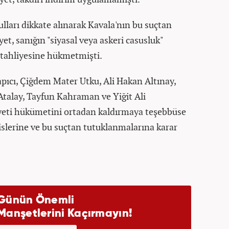
ulları dikkate alınarak Kavala'nın bu suçtan
t, sanığın "siyasal veya askeri casusluk"
 tahliyesine hükmetmişti.
apıcı, Çiğdem Mater Utku, Ali Hakan Altınay,
talay, Tayfun Kahraman ve Yiğit Ali
eti hükümetini ortadan kaldırmaya teşebbüse
islerine ve bu suçtan tutuklanmalarına karar