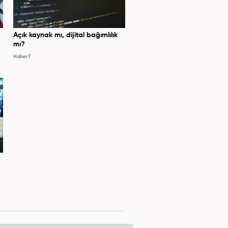
Açık kaynak mı, dijital bağımlılık
mı?
Haber7