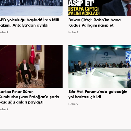
ABD yolculuğu başladı! İran Milli
Bakan Çiftçi: Rabb'im bana
Takımı, Antalya'dan ayrıldı
Kudüs Valiliğini nasip et
aber7
Haber7
Şarkıcı Pınar Sürer,
Sıfır Atık Forumu'nda geleceğin
Cumhurbaşkanı Erdoğan'a şarkı
yol haritası çizildi
okuduğu anları paylaştı
Haber7
aber7