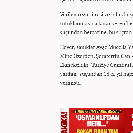
Verilen ceza süresi ve infaz koş
tutuklanmasına karar veren heye
suçundan beraatine, bu suçtan
Heyet, sanıklar Ayşe Mücella Y
Mine Özerden, Şerafettin Can A
Ekmekçi'nin "Türkiye Cumhuriy
yardım" suçundan 18'er yıl hap
vermişti.