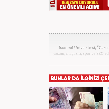
İstanbul Üniversitesi, “Gaz
yaşam, magazin, spor ve SEO edi
BUNLAR DA İLGİNİZİ ÇE