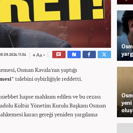
Osma
yarg
15.05.2024 11:34
kemesi, Osman Kavala'nın yaptığı
nmesi"
talebini oybirliğiyle reddetti.
Osma
ş müebbet hapse mahkum edilen ve bu cezası
yeni
nadolu Kültür Yönetim Kurulu Başkanı Osman
oluş
Mahkemesi kararı gereği yeniden yargılama