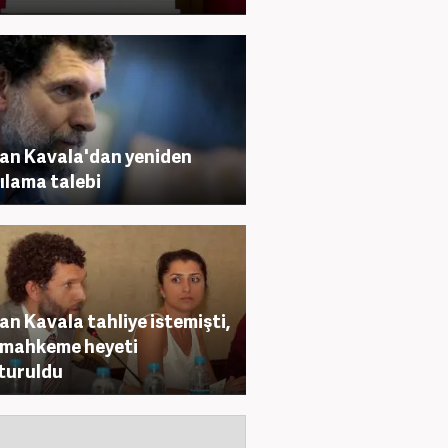
n Kavala'dan yeniden
ılama talebi
n Kavala tahliye istemişti,
 mahkeme heyeti
turuldu