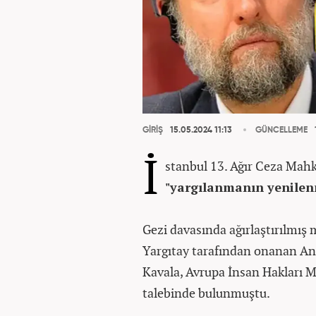
GİRİŞ
15.05.2024 11:13
GÜNCELLEME
İ
stanbul 13. Ağır Ceza Mah
"yargılanmanın yenile
Gezi davasında ağırlaştırılmı
Yargıtay tarafından onanan A
Kavala, Avrupa İnsan Hakları 
talebinde bulunmuştu.