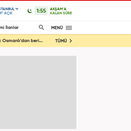
STANBUL
AKŞAM'A
1:55
9°
AÇIK
KALAN SÜRE
mi İlanlar
MENÜ
 Osmanlı'dan beri...
TÜMÜ