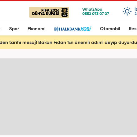
I
FIFA 2026
DÜNYA KUPASI
2
t
Spor
Ekonomi
Otomobil
Res
'den tarihi mesaj! Bakan Fidan 'En önemli adım' deyip duyurdu: