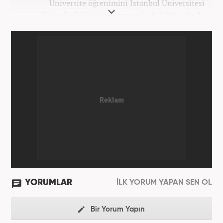
Üniversite öğrenimini İstanbul Üniversitesi
Coğrafya bölümünde tamamladı. 2008 yılında
Haber7.com'da gazetecilik mesleğine ilk adımını
attı. 15 yıllık profesyonel editörlük kariyerinde tüm
kategorilerde görev yaptı. Meslek hayatına
Haber7.com'da 'Güncel/Siyaset Sorumlu Editörü'
olarak devam etmektedir.
YORUMLAR
İLK YORUM YAPAN SEN OL
Bir Yorum Yapın