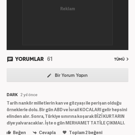
üzere ağırlıklı olarak gündem, dünya, ekonomi, spor
ve teknoloji kategorilerinde birçok haber ve
röportaja imza atarak galeri ve video hazırladı.
Bahadır Alemdar, meslek hayatına Haber7.com'da
aktif olarak devam etmektedir.
61
YORUMLAR
TÜMÜ
Bir Yorum Yapın
DARK
2 yıl önce
Tarih nankör milletlerin kan ve gözyaşı ile perişan olduğu
örneklerle dolu. Bir gün ABD ve İsrail KOCALARI gelir hepsini
elinden alır. Sonra, Türkiye sınırına koşarak BİZİ KURTARIN
diye yalvaracaklar. İşte o gün MERHAMET TATİLE ÇIKMALI.
Beğen
Cevapla
Toplam
2
beğeni