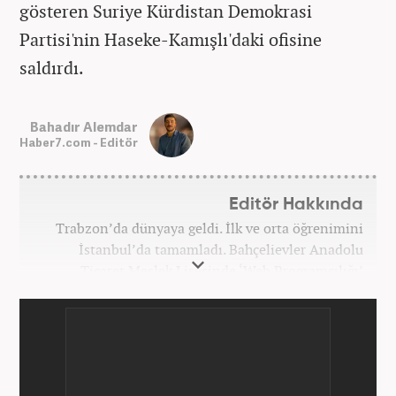
gösteren Suriye Kürdistan Demokrasi
Partisi'nin Haseke-Kamışlı'daki ofisine
saldırdı.
Bahadır Alemdar
Haber7.com - Editör
Editör Hakkında
Trabzon’da dünyaya geldi. İlk ve orta öğrenimini
İstanbul’da tamamladı. Bahçelievler Anadolu
Ticaret Meslek Lisesinde ‘Web Programcılığı’
bölümünden mezun oldu. Yüksek öğrenimini,
Atatürk Üniversitesinde ‘Yeni Medya ve Gazetecilik’
mezunu olarak tamamladı. Gazeteciliğe ilk adımını
2011 yılında attı. 13 yıllık profesyonel meslek
hayatında SEO içerik ve muhabirlik de dahil olmak