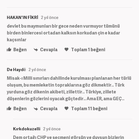
HAKAN'IN FİKRİ
2 yıl önce
devlet bu maymunları bir gece neden vurmuyor tümünü
birden binlercesi ortadan kalksın korkudan çin e kadar
kaçsınlar
Beğen
Cevapla
Toplam
1
beğeni
De Haydê
2 yıl önce
Misak-ı Milli sınırları dahilinde kurulması planlanan her türlü
oluşum, bu memleketin topraklarına göz dikmektir.. Türk
yurduna göz dikenin akibeti, zillettir.. Türkiye, zillete
düşenlerin gözlerini oyacak güçtedir.. Ama ER, ama GEÇ..
Beğen
Cevapla
Toplam
11
beğeni
Kırkdokuzelli
2 yıl önce
Dem ortağı CHP ve seçmeni görsün ve duysun bizlerin