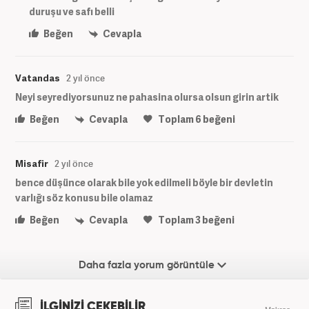
duruşu ve safı belli
Beğen
Cevapla
Vatandas
2 yıl önce
Neyi seyrediyorsunuz ne pahasina olursa olsun girin artik
Beğen
Cevapla
Toplam
6
beğeni
Misafir
2 yıl önce
bence düşünce olarak bile yok edilmeli böyle bir devletin
varlığı söz konusu bile olamaz
Beğen
Cevapla
Toplam
3
beğeni
Daha fazla yorum görüntüle
İLGİNİZİ ÇEKEBİLİR