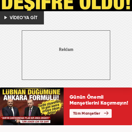
VİDEO'YA GİT