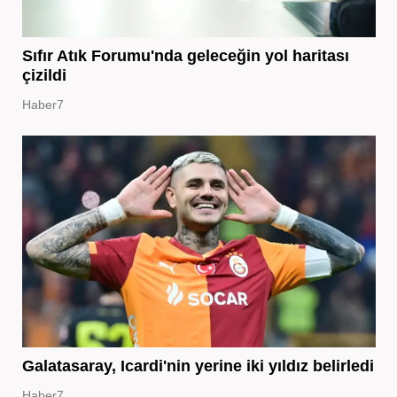
Sıfır Atık Forumu'nda geleceğin yol haritası
çizildi
Haber7
Galatasaray, Icardi'nin yerine iki yıldız belirledi
Haber7