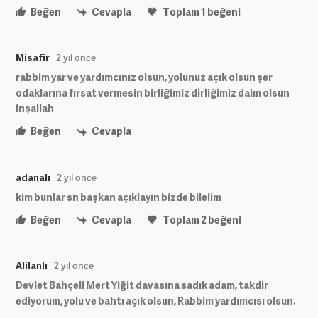
Beğen
Cevapla
Toplam
1
beğeni
Misafir
2 yıl önce
rabbim yar ve yardımcınız olsun, yolunuz açık olsun şer
odaklarına fırsat vermesin birliğimiz dirliğimiz daim olsun
inşallah
Beğen
Cevapla
adanalı
2 yıl önce
kim bunlar sn başkan açıklayın bizde bilelim
Beğen
Cevapla
Toplam
2
beğeni
Alilanlı
2 yıl önce
Devlet Bahçeli Mert Yiğit davasına sadık adam, takdir
ediyorum, yolu ve bahtı açık olsun, Rabbim yardımcısı olsun.