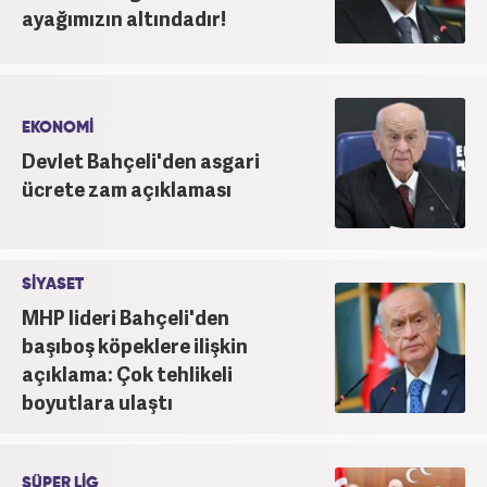
ayağımızın altındadır!
EKONOMİ
Devlet Bahçeli'den asgari
ücrete zam açıklaması
SİYASET
MHP lideri Bahçeli'den
başıboş köpeklere ilişkin
açıklama: Çok tehlikeli
boyutlara ulaştı
SÜPER LİG