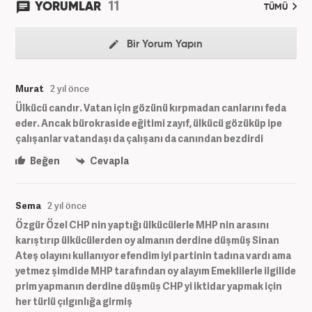
11
YORUMLAR
TÜMÜ
Bir Yorum Yapın
Murat
2 yıl önce
Ülkücü candır. Vatan için gözünü kırpmadan canlarını feda
eder. Ancak bürokraside eğitimi zayıf, ülkücü gözüküp ipe
çalışanlar vatandaşı da çalışanı da canından bezdirdi
Beğen
Cevapla
Sema
2 yıl önce
Özgür Özel CHP nin yaptığı ülkücülerle MHP nin arasını
karıştırıp ülkücülerden oy almanın derdine düşmüş Sinan
Ateş olayını kullanıyor efendim iyi partinin tadına vardı ama
yetmez şimdide MHP tarafından oy alayım Emeklilerle ilgilide
prim yapmanın derdine düşmüş CHP yi iktidar yapmak için
her türlü çılgınlığa girmiş