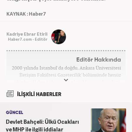
KAYNAK : Haber7
Kadriye Ebrar Etirli
Haber7.com - Editör
Editör Hakkında
2000 yılında İstanbul'da doğdu. Ankara Üniversitesi
İletişim Fakültesi Gazetecilik' bölümünde henüz
okurken HaberAnkara ve AnkaraMasası'nda çalıştı.
2022 yılındaki mezuniyetinin ardından Beyaz TV'de
İLİŞKİLİ HABERLER
'Haber Editörü' pozisyonunda görev aldı. 2024
yılının Şubat ayından itibaren Haber7'deki Gündem
Editörü kariyerine devam etmektedir.
GÜNCEL
Devlet Bahçeli: Ülkü Ocakları
ve MHP ile ilgili iddialar