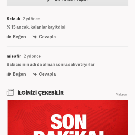
Selcuk
2 yıl önce
% 15 ancak. kalanlar kayitdisi
Beğen
Cevapla
misafir
2 yıl önce
Bakıcısının adı da olmalı sonra salıvetryırlar
Beğen
Cevapla
İLGİNİZİ ÇEKEBİLİR
Makroo