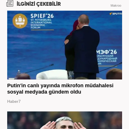
İLGİNİZİ ÇEKEBİLİR
Makroo
Putin'in canlı yayında mikrofon müdahalesi
sosyal medyada gündem oldu
Haber7