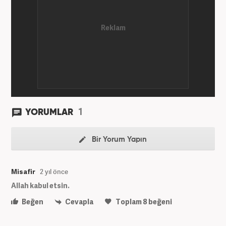
1
YORUMLAR
Bir Yorum Yapın
Misafir
2 yıl önce
Allah kabul etsin.
Beğen
Cevapla
Toplam
8
beğeni