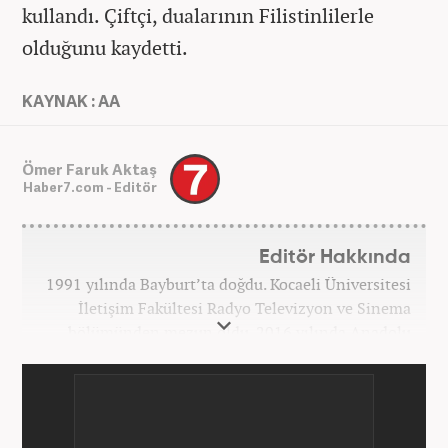
kullandı. Çiftçi, dualarının Filistinlilerle
olduğunu kaydetti.
KAYNAK : AA
Ömer Faruk Aktaş
Haber7.com - Editör
Editör Hakkında
1991 yılında Bayburt’ta doğdu. Kocaeli Üniversitesi
İletişim Fakültesi Radyo Televizyon ve Sinema
bölümünden mezun oldu. 2016 yılında Anadolu
Ajansı'nda stajını yaptı. Yeni Şafak ve Akşam
Gazetesi'nde çalıştı. Nisan 2021'den bu yana
Haber7.com'da ‘Gündem Editörü’ olarak görev
yapmaktadır.