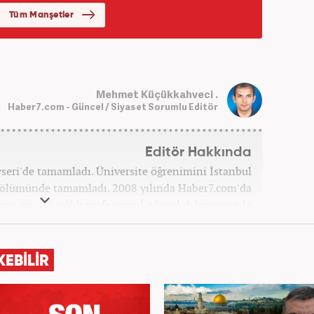
Mehmet Küçükkahveci .
Haber7.com - Güncel / Siyaset Sorumlu Editör
Editör Hakkında
ayseri'de tamamladı. Üniversite öğrenimini İstanbul
 bölümünde tamamladı. 2008 yılında Haber7.com'da
ını attı. 15 yıllık profesyonel editörlük kariyerinde
ptı. Meslek hayatına Haber7.com'da 'Güncel/Siyaset
Sorumlu Editörü' olarak devam etmektedir.
KEBİLİR