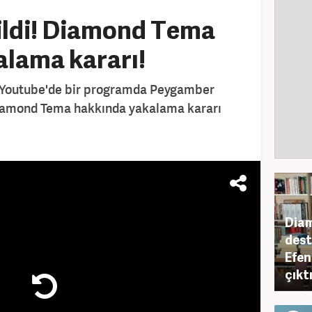
ildi! Diamond Tema
alama kararı!
, Youtube'de bir programda Peygamber
iamond Tema hakkında yakalama kararı
Dia
dest
Efen
çıktı