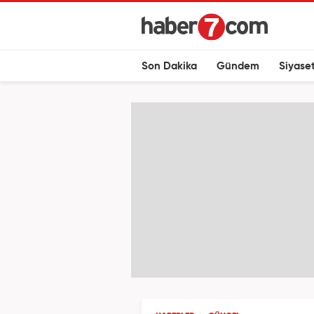
Son Dakika
Gündem
Siyase