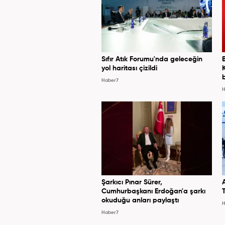
Sıfır Atık Forumu'nda geleceğin
yol haritası çizildi
Haber7
H
Şarkıcı Pınar Sürer,
Cumhurbaşkanı Erdoğan'a şarkı
okuduğu anları paylaştı
H
Haber7