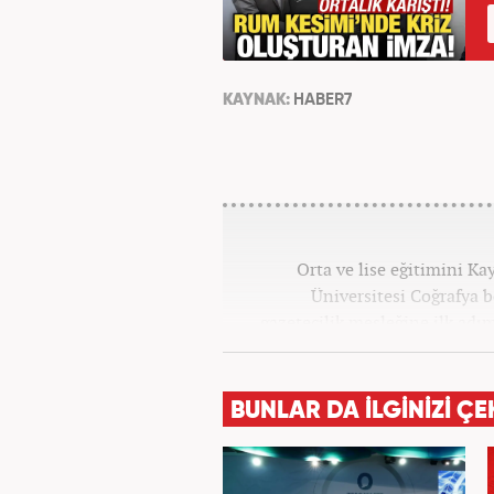
KAYNAK:
HABER7
Orta ve lise eğitimini K
Üniversitesi Coğrafya
gazetecilik mesleğine ilk adım
tüm kategorilerde görev ya
BUNLAR DA İLGİNİZİ ÇE