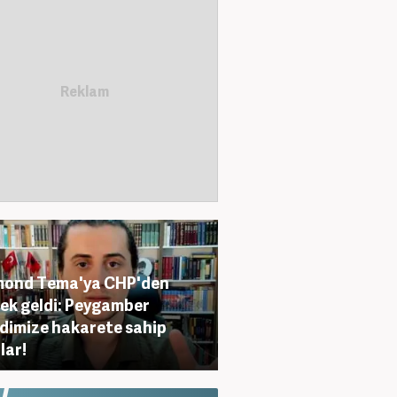
mond Tema'ya CHP'den
ek geldi: Peygamber
dimize hakarete sahip
lar!