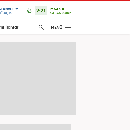
STANBUL
İMSAK'A
2:21
1°
AÇIK
KALAN SÜRE
mi İlanlar
MENÜ