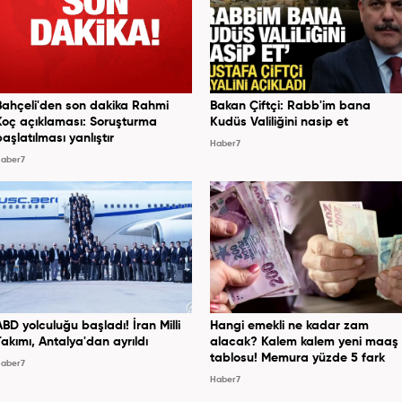
Bahçeli'den son dakika Rahmi
Bakan Çiftçi: Rabb'im bana
Koç açıklaması: Soruşturma
Kudüs Valiliğini nasip et
başlatılması yanlıştır
Haber7
aber7
ABD yolculuğu başladı! İran Milli
Hangi emekli ne kadar zam
Takımı, Antalya'dan ayrıldı
alacak? Kalem kalem yeni maaş
tablosu! Memura yüzde 5 fark
aber7
Haber7