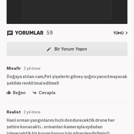
aktif olarak devam etmektedir.
59
YORUMLAR
TÜMÜ
Bir Yorum Yapın
Misafir
2 yıl önce
Doğaya atılan cam,Pet şişelerin güneş ışığını yansıtmayacak
şekilde renkli imal edilmeli
Beğen
Cevapla
Realist
2 yıl önce
Hani orman yangınlarını hızlı dondurecektik drone her
şehire konacaktı.. ormanları kamerayla uydudan
izleyecektik bir kurum bunun için görevlendirilmişti