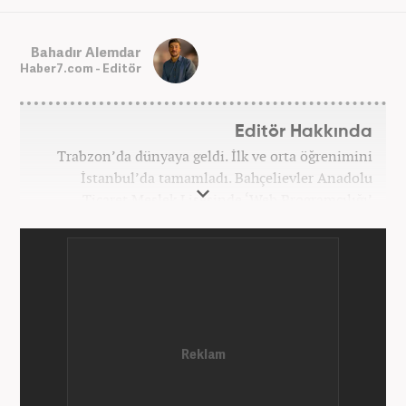
Bahadır Alemdar
Haber7.com - Editör
Editör Hakkında
Trabzon’da dünyaya geldi. İlk ve orta öğrenimini
İstanbul’da tamamladı. Bahçelievler Anadolu
Ticaret Meslek Lisesinde ‘Web Programcılığı’
bölümünden mezun oldu. Yüksek öğrenimini,
Atatürk Üniversitesinde ‘Yeni Medya ve Gazetecilik’
mezunu olarak tamamladı. Gazeteciliğe ilk adımını
2011 yılında attı. 13 yıllık profesyonel meslek
hayatında SEO içerik ve muhabirlik de dahil olmak
üzere ağırlıklı olarak gündem, dünya, ekonomi, spor
ve teknoloji kategorilerinde birçok haber ve
röportaja imza atarak galeri ve video hazırladı.
Bahadır Alemdar, meslek hayatına Haber7.com'da