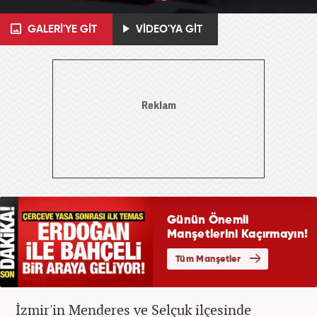
GALERİ'YE GİT
VİDEO'YA GİT
İzmir'in Menderes ve Selçuk ilçesinde