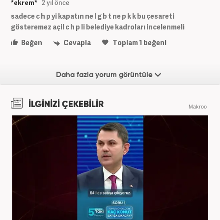
*ekrem*
2 yıl önce
sadece c h p yi kapatın ne l g b t ne p k k bu çesareti
gösteremez açil c h p li belediye kadroları incelenmeli
Beğen
Cevapla
Toplam
1
beğeni
Daha fazla yorum görüntüle
İLGİNİZİ ÇEKEBİLİR
Makroo