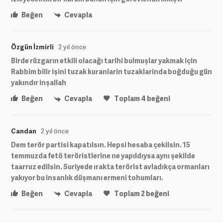
Beğen
Cevapla
Özgün İzmirli
2 yıl önce
Birde rüzgarın etkili olacağı tarihi bulmuşlar yakmak için
Rabbim bilir işini tuzak kuranlarin tuzaklarinda boğduğu gün
yakındır inşallah
Beğen
Cevapla
Toplam
4
beğeni
Candan
2 yıl önce
Dem terör partisi kapatılsın. Hepsi hesaba çekilsin. 15
temmuzda fetö teröristlerine ne yapıldıysa aynı şekilde
taarruz edilsin. Suriyede ırakta terörist avladıkça ormanları
yakıyor bu insanlık düşmanı ermeni tohumları.
Beğen
Cevapla
Toplam
2
beğeni