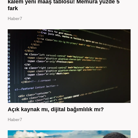
kalem yeni maaş tablosu! Memura yüzde 5
fark
Haber7
Açık kaynak mı, dijital bağımlılık mı?
Haber7