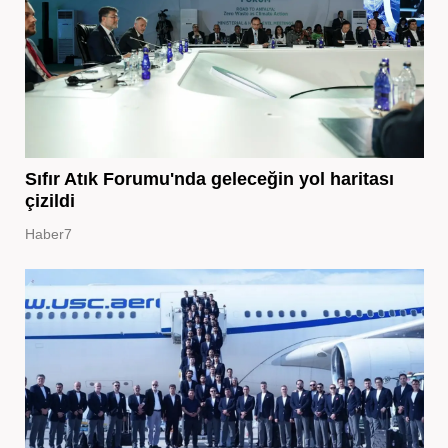
Sıfır Atık Forumu'nda geleceğin yol haritası
çizildi
Haber7