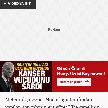
VİDEO'YA GİT
Meteoroloji Genel Müdürlüğü tarafından
yapılan son tahminlere göre: Ülke genelinin