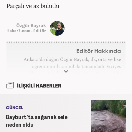
Parçalı ve az bulutlu
Özgür Bayrak
Haber7.com - Editör
Editör Hakkında
Ankara'da doğan Özgür Bayrak, ilk, orta ve lise
öğrenimini İstanbul'da tamamladı. Erciyes
Üniversitesi İletişim Fakültesi "Gazetecilik"
bölümünden mezun oldu. Üniversite döneminde
İLİŞKİLİ HABERLER
çeşitli yerel gazetelerde muhabir ve editör olarak
görev aldı. Star.com'da internet editörü olarak
stajını tamamladıktan sonra Medya Takip
Merkezi'nde 3 yıl boyunca Gündem, Siyaset, Spor,
GÜNCEL
Ekonomi kategorilerinde haber ve SEO içerikleriyle
Bayburt'ta sağanak sele
birlikte galeri ve video hazırladı. 2019'un Şubat
neden oldu
ayından bu yana ise Haber7.com'da Gündem Editörü