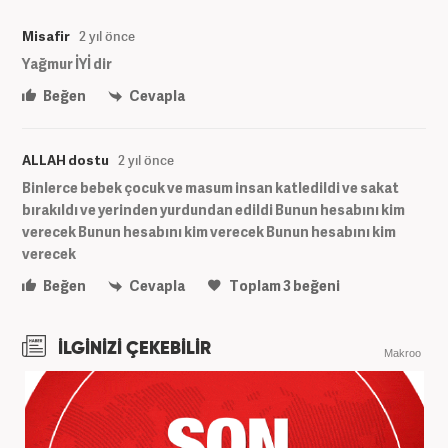
Misafir
2 yıl önce
Yağmur İYİ dir
Beğen
Cevapla
ALLAH dostu
2 yıl önce
Binlerce bebek çocuk ve masum insan katledildi ve sakat
bırakıldı ve yerinden yurdundan edildi Bunun hesabını kim
verecek Bunun hesabını kim verecek Bunun hesabını kim
verecek
Beğen
Cevapla
Toplam
3
beğeni
İLGİNİZİ ÇEKEBİLİR
Makroo