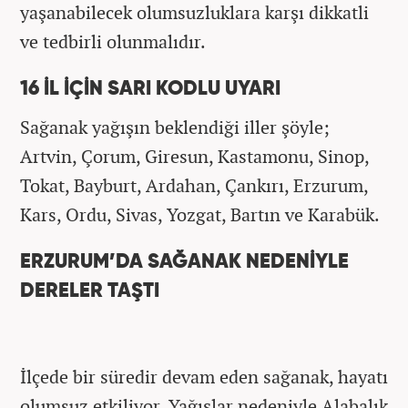
yaşanabilecek olumsuzluklara karşı dikkatli
ve tedbirli olunmalıdır.
16 İL İÇİN SARI KODLU UYARI
Sağanak yağışın beklendiği iller şöyle;
Artvin, Çorum, Giresun, Kastamonu, Sinop,
Tokat, Bayburt, Ardahan, Çankırı, Erzurum,
Kars, Ordu, Sivas, Yozgat, Bartın ve Karabük.
ERZURUM’DA SAĞANAK NEDENİYLE
DERELER TAŞTI
İlçede bir süredir devam eden sağanak, hayatı
olumsuz etkiliyor. Yağışlar nedeniyle Alabalık