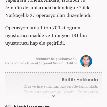
İzmir'in de aralarında bulunduğu 57 ilde
Narkoçelik-27 operasyonları düzenlendi.
Operasyonlarda 1 ton 700 kilogram
uyuşturucu madde ve 1 milyon 181 bin
uyuşturucu hap ele geçirildi.
Mehmet Küçükkahveci .
Haber7.com - Güncel / Siyaset Sorumlu Editör
Editör Hakkında
Orta ve lise eğitimini Kayseri'de tamamladı.
Üniversite öğrenimini İstanbul Üniversitesi
Coğrafya bölümünde tamamladı. 2008 yılında
Haber7.com'da gazetecilik mesleğine ilk adımını