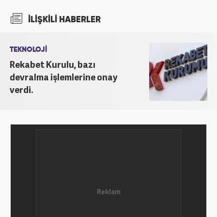
Üniversite Televizyonu’nda başladığı kariyerinde 3
İLİŞKİLİ HABERLER
yıl boyunca spor spikerliği ve muhabirliği
görevlerinde bulundu. Daha sonra 2020 yılında özel
bir haber kanalında haber ve spor editörlüğü yaptı.
TEKNOLOJİ
Ardından Turkuvaz Medya Grubu’nda editörlük
Rekabet Kurulu, bazı
görevinde bulundu. 2024 Mayıs ayından itibaren
devralma işlemlerine onay
Kanal 7 Medya Grubu’na bağlı Haber7.com’da editör
verdi.
olarak görevini sürdürmektedir.