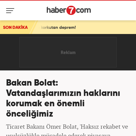
la'da korkutan deprem!
SON DAKİKA
Bakan Bolat:
Vatandaşlarımızın haklarını
korumak en önemli
önceliğimiz
Ticaret Bakanı Ömer Bolat, 'Haksız rekabet ve
usulsüzlükle mücadele ederek piyasaya