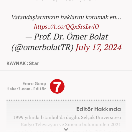
Vatandaşlarımızın haklarını korumak en…
https://t.co/QQx5rsLwiO
— Prof. Dr. Ömer Bolat
(@omerbolatTR)
July 17, 2024
KAYNAK : Star
Emre Genç
Haber7.com - Editör
Editör Hakkında
1999 yılında İstanbul’da doğdu. Selçuk Üniversitesi
Radyo Televizyon ve Sinema bölümünden 2021
yılında lisans derecesiyle mezun oldu. 2017 yılında