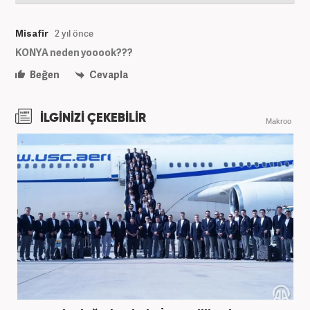
Misafir
2 yıl önce
KONYA neden yooook???
Beğen
Cevapla
İLGİNİZİ ÇEKEBİLİR
Makroo