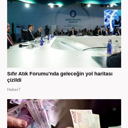
Sıfır Atık Forumu'nda geleceğin yol haritası
çizildi
Haber7