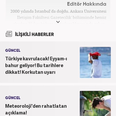
Editör Hakkında
2000 yılında İstanbul'da doğdu. Ankara Üniversitesi
İletişim Fakültesi Gazetecilik' bölümünde henüz
okurken HaberAnkara ve AnkaraMasası'nda çalıştı.
2022 yılındaki mezuniyetinin ardından Beyaz TV'de
İLİŞKİLİ HABERLER
'Haber Editörü' pozisyonunda görev aldı. 2024
yılının Şubat ayından itibaren Haber7'deki Gündem
Editörü kariyerine devam etmektedir.
GÜNCEL
Türkiye kavrulacak! Eyyam-ı
bahur geliyor! Bu tarihlere
dikkat! Korkutan uyarı
GÜNCEL
Meteoroloji'den rahatlatan
açıklama!