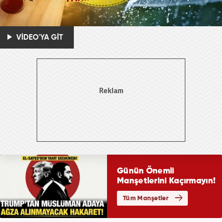
VİDEO'YA GİT