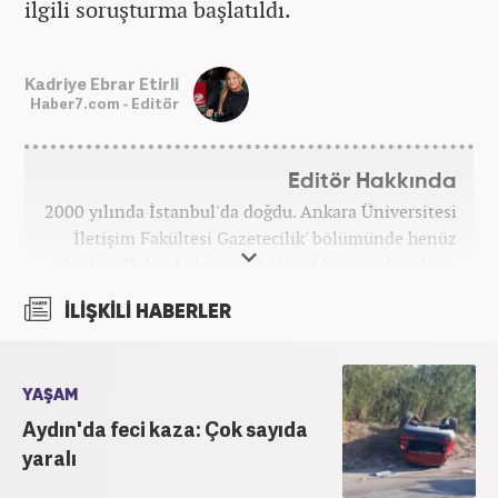
ilgili soruşturma başlatıldı.
Kadriye Ebrar Etirli
Haber7.com - Editör
Editör Hakkında
2000 yılında İstanbul'da doğdu. Ankara Üniversitesi
İletişim Fakültesi Gazetecilik' bölümünde henüz
okurken HaberAnkara ve AnkaraMasası'nda çalıştı.
2022 yılındaki mezuniyetinin ardından Beyaz TV'de
İLİŞKİLİ HABERLER
'Haber Editörü' pozisyonunda görev aldı. 2024
yılının Şubat ayından itibaren Haber7'deki Gündem
Editörü kariyerine devam etmektedir.
YAŞAM
Aydın'da feci kaza: Çok sayıda
yaralı