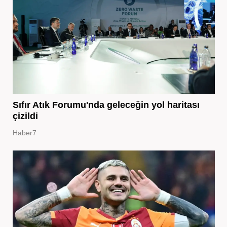
Sıfır Atık Forumu'nda geleceğin yol haritası
çizildi
Haber7