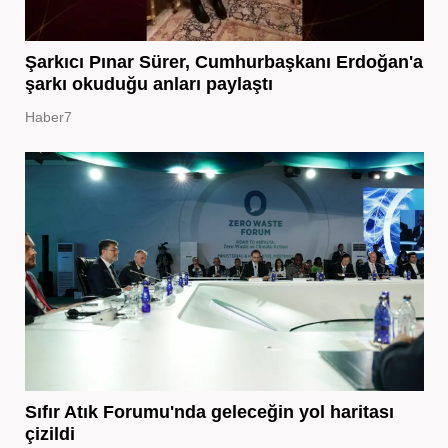
Şarkıcı Pınar Sürer, Cumhurbaşkanı Erdoğan'a
şarkı okuduğu anları paylaştı
Haber7
Sıfır Atık Forumu'nda geleceğin yol haritası
çizildi