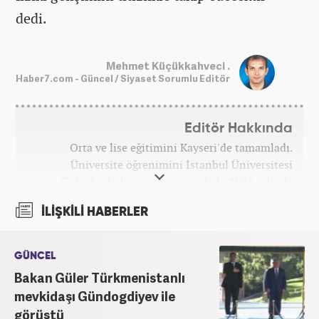
dedi.
Mehmet Küçükkahveci .
Haber7.com - Güncel / Siyaset Sorumlu Editör
Editör Hakkında
Orta ve lise eğitimini Kayseri'de tamamladı.
Üniversite öğrenimini İstanbul Üniversitesi
Coğrafya bölümünde tamamladı. 2008 yılında
Haber7.com'da gazetecilik mesleğine ilk adımını
İLİŞKİLİ HABERLER
attı. 15 yıllık profesyonel editörlük kariyerinde tüm
kategorilerde görev yaptı. Meslek hayatına
Haber7.com'da 'Güncel/Siyaset Sorumlu Editörü'
GÜNCEL
olarak devam etmektedir.
Bakan Güler Türkmenistanlı
mevkidaşı Gündogdiyev ile
görüştü