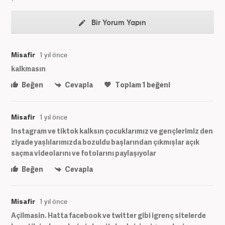
Bir Yorum Yapın
Misafir
1 yıl önce
kalkmasın
Beğen
Cevapla
Toplam
1
beğeni
Misafir
1 yıl önce
Instagram ve tiktok kalksın çocuklarımız ve gençlerimiz den
ziyade yaşlılarımızda bozuldu başlarından çıkmışlar açık
saçma videolarını ve fotolarını paylaşıyolar
Beğen
Cevapla
Misafir
1 yıl önce
Açilmasin. Hatta facebook ve twitter gibi igrenç sitelerde