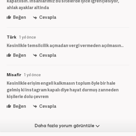
kapatilsin. Insanlarimiz bu sitelerde iyice igrençlesiyor,
ahlak ayaklar altinda
Beğen
Cevapla
Türk
1 yıl önce
Kesinlikle temsilcilik açmadan vergi vermeden açılmasın..
Beğen
Cevapla
Misafir
1 yıl önce
Kesinlikle erişim engeli kalkmasın toplum öyle bir hale
gelmiş ki instagram kapalı diye hayat durmuş zanneden
kişilerle dolu çevrem
Beğen
Cevapla
Daha fazla yorum görüntüle