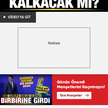
VİDEO'YA GİT