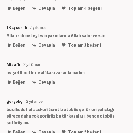
Beğen
Cevapla
Toplam
4
beğeni
1 Kayseri'li
2 yıl önce
Allah rahmet eylesin yakınlarına Allah sabır versin
Beğen
Cevapla
Toplam
3
beğeni
Misafir
2 yıl önce
asgari ücretle ne alâkası var anlamadım
Beğen
Cevapla
gerçekçi
2 yıl önce
bu ülkede hala askerî ücretle otobüs şoförleri çalıştığı
sürece daha çok görürüz bu tür kazaları. bende otobüs
şoförüyum.
Beğen
Cevapla
Toplam
2
beğeni