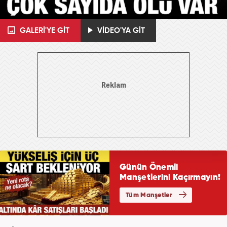
GALERİ'YE GİT
VİDEO'YA GİT