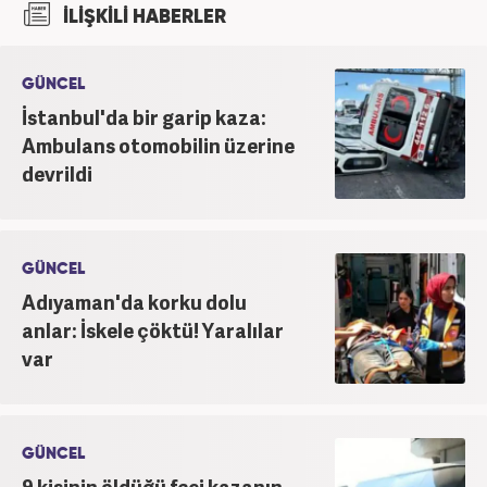
İLİŞKİLİ HABERLER
üzerine eğitimler aldı. Haberciliğe "muhabir" olarak
Kanal 7'de başladı; daha sonra Haber 7'ye geçti.
Kariyerine, Haber7'de "editör" olarak devam ediyor.
GÜNCEL
İstanbul'da bir garip kaza:
Ambulans otomobilin üzerine
devrildi
GÜNCEL
Adıyaman'da korku dolu
anlar: İskele çöktü! Yaralılar
var
GÜNCEL
9 kişinin öldüğü feci kazanın