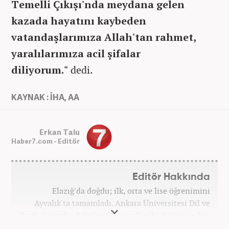
Temelli Çıkışı'nda meydana gelen
kazada hayatını kaybeden
vatandaşlarımıza Allah'tan rahmet,
yaralılarımıza acil şifalar
diliyorum."
dedi.
KAYNAK : İHA, AA
Erkan Talu
Haber7.com - Editör
Editör Hakkında
Elazığ'da doğdu; ilk, orta ve lise öğrenimini
Ayvalık'ta tamamladı. Ankara Üniversitesi Dil ve
Tarih-Coğrafya Fakültesi "Sanat Tarihi" bölümünden
mezun oldu. Üniversite yıllarında gazetecilik