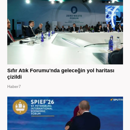
Sıfır Atık Forumu'nda geleceğin yol haritası
çizildi
Haber7