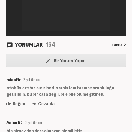
164
YORUMLAR
TÜMÜ
Bir Yorum Yapın
misafir
2 yıl önce
otobüslere hız sınırlandırıcı sistem takma zorunluluğu
getirilsin. bu bir kaza değil. bile bile ölüme gitmek.
Beğen
Cevapla
Aslan 52
2 yıl önce
hiç birşey den ders almayan bir milletiz