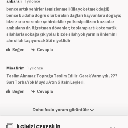
ankaralı
1 yıl önce
bence artık şehirler temizlenmeli (illa yok etmek değil)
bence bu daha doğru olur bırakın dağları hayvanlara doğaya;
bize zarar verenler şehirdekiler yol kesip düzen bozanlar
ambulans dr. öğretmen dövenler; toplanıp artık otomatik
silahlarla sokağa çıkıyolar bizde silah yok yarının önlemini
alın silah taşıyorsa kötü niyetlidir
Beğen
Cevapla
Misafirim
1 yıl önce
Teslim Alınmaz Toprağa Teslim Edilir. Gerek Varmıydı . ???
Sarı Torba Yok Muydu Atın Gitsin Leşleri.
Beğen
Cevapla
Daha fazla yorum görüntüle
İLGİNİZİ ÇEKEBİLİR