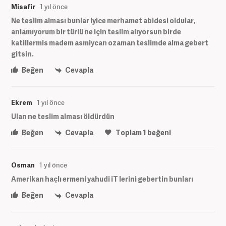
Misafir
1 yıl önce
Ne teslim alması bunlar iyice merhamet abidesi oldular,
anlamıyorum bir türlü ne için teslim alıyorsun birde
katillermis madem asmiycan ozaman teslimde alma gebert
gitsin.
Beğen
Cevapla
Ekrem
1 yıl önce
Ulan ne teslim alması öldürdün
Beğen
Cevapla
Toplam
1
beğeni
Osman
1 yıl önce
Amerikan haçlı ermeni yahudi iT lerini gebertin bunları
Beğen
Cevapla