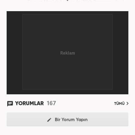
Ticaret Meslek Lisesinde ‘Web Programcılığı’
bölümünden mezun oldu. Yüksek öğrenimini,
Atatürk Üniversitesinde ‘Yeni Medya ve Gazetecilik’
mezunu olarak tamamladı. Gazeteciliğe ilk adımını
2011 yılında attı. 13 yıllık profesyonel meslek
hayatında SEO içerik ve muhabirlik de dahil olmak
üzere ağırlıklı olarak gündem, dünya, ekonomi, spor
ve teknoloji kategorilerinde birçok haber ve
röportaja imza atarak galeri ve video hazırladı.
Bahadır Alemdar, meslek hayatına Haber7.com'da
aktif olarak devam etmektedir.
167
YORUMLAR
TÜMÜ
Bir Yorum Yapın