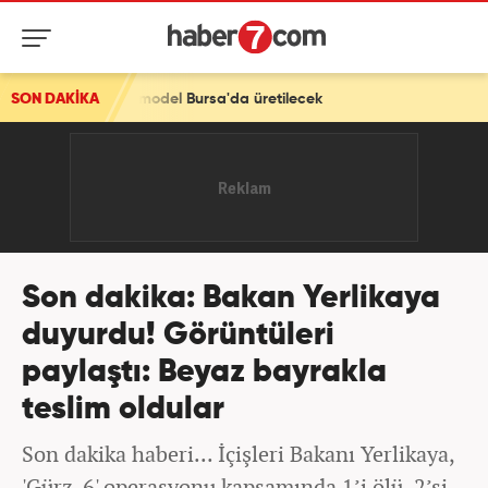
model Bursa'da üretilecek
SON DAKİKA
Son dakika: Bakan Yerlikaya
duyurdu! Görüntüleri
paylaştı: Beyaz bayrakla
teslim oldular
Son dakika haberi... İçişleri Bakanı Yerlikaya,
'Gürz-6' operasyonu kapsamında 1’i ölü, 2’si