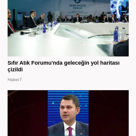
Sıfır Atık Forumu'nda geleceğin yol haritası
çizildi
Haber7