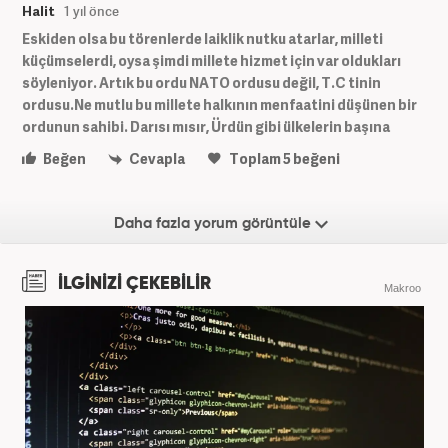
Halit
1 yıl önce
Eskiden olsa bu törenlerde laiklik nutku atarlar, milleti
küçümselerdi, oysa şimdi millete hizmet için var oldukları
söyleniyor. Artık bu ordu NATO ordusu değil, T.C tinin
ordusu.Ne mutlu bu millete halkının menfaatini düşünen bir
ordunun sahibi. Darısı mısır, Ürdün gibi ülkelerin başına
Beğen
Cevapla
Toplam
5
beğeni
Daha fazla yorum görüntüle
İLGİNİZİ ÇEKEBİLİR
Makroo