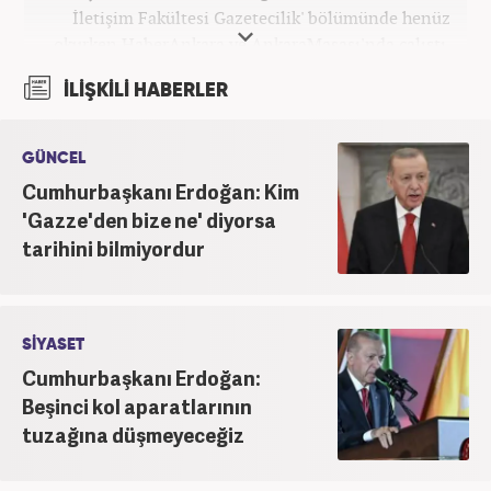
İletişim Fakültesi Gazetecilik' bölümünde henüz
okurken HaberAnkara ve AnkaraMasası'nda çalıştı.
2022 yılındaki mezuniyetinin ardından Beyaz TV'de
İLİŞKİLİ HABERLER
'Haber Editörü' pozisyonunda görev aldı. 2024
yılının Şubat ayından itibaren Haber7'deki Gündem
Editörü kariyerine devam etmektedir.
GÜNCEL
Cumhurbaşkanı Erdoğan: Kim
'Gazze'den bize ne' diyorsa
tarihini bilmiyordur
SİYASET
Cumhurbaşkanı Erdoğan:
Beşinci kol aparatlarının
tuzağına düşmeyeceğiz