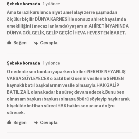
Şebeke borsada
1 yıl önce
Ama terazi kurulunca niyet amel alayı zerre şaşmadan
ölçülür biçilir DÜNYA KARNESİ ile sonsuz ahiret hayatında
emekliliğini ( mecazi anlamda) yaşarsın.AHİRETİN YANINDA
DÜNYA GÖLGELİK, GELİP GEÇİCİ HEVA HEVESTEN İBARET.
Beğen
Cevapla
Şebeke borsada
1 yıl önce
O nedenle sen bunları yaparken birileri NEREDE NE YANLIŞ
VARSA SÖYLEYECEK o batıl belki senin vesilenle SENDEN
kaynaklı batıl başkalarının vesile olmasıyla.HAK GALİP
BATIL ZAİL olana kadar bu süreç devam edecek.Bunu ben
olmasam başkası başkası olmasa öbürü söyleyip haykırarak
bişekilde imtihan süreci HAK hakim sonucuna doğru
sürecek.
Beğen
Cevapla