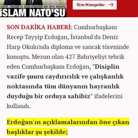
SON DAKİKA HABERİ:
Cumhurbaşkanı
Recep Tayyip Erdoğan, İstanbul'da Deniz
Harp Okulu'nda diploma ve sancak töreninde
konuştu. Mezun olan 427 Bahriyeliyi tebrik
eden Cumhurbaşkanı Erdoğan,
"Disiplin
vazife şuuru caydırıcılık ve çalışkanlık
noktasında tüm dünyanın hayranlık
duyduğu bir orduya sahibiz"
ifadelerini
kullandı.
Erdoğan'ın açıklamalarından öne çıkan
başlıklar şu şekilde;