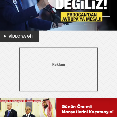
VİDEO'YA GİT