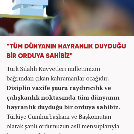
"TÜM DÜNYANIN HAYRANLIK DUYDUĞU
BİR ORDUYA SAHİBİZ"
Türk Silahlı Kuvvetleri milletimizin
bağrından çıkan kahramanlar ocağıdır.
Disiplin vazife şuuru caydırıcılık ve
çalışkanlık noktasında tüm dünyanın
hayranlık duyduğu bir orduya sahibiz.
Türkiye Cumhurbaşkanı ve Başkomutan
olarak şanlı ordumuzun asil mensuplarıyla