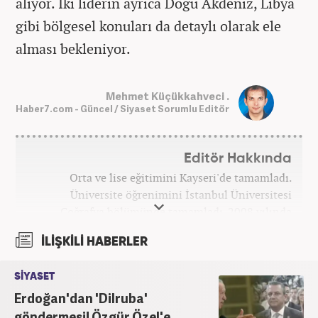
alıyor. İki liderin ayrıca Doğu Akdeniz, Libya
gibi bölgesel konuları da detaylı olarak ele
alması bekleniyor.
Mehmet Küçükkahveci .
Haber7.com - Güncel / Siyaset Sorumlu Editör
Editör Hakkında
Orta ve lise eğitimini Kayseri'de tamamladı.
Üniversite öğrenimini İstanbul Üniversitesi
Coğrafya bölümünde tamamladı. 2008 yılında
Haber7.com'da gazetecilik mesleğine ilk adımını
İLİŞKİLİ HABERLER
attı. 15 yıllık profesyonel editörlük kariyerinde tüm
kategorilerde görev yaptı. Meslek hayatına
SİYASET
Haber7.com'da 'Güncel/Siyaset Sorumlu Editörü'
Erdoğan'dan 'Dilruba'
olarak devam etmektedir.
göndermesi! Özgür Özel'e