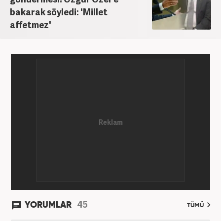
bakarak söyledi: 'Millet
affetmez'
45
YORUMLAR
TÜMÜ