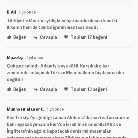
B.Ali
1 yıl önce
Türkiye ile Mısır'ın iyi ilişkiler içerisinde olması hem iki
ülkenin hem de tüm bölgenin menfaatinedir.
Beğen
Cevapla
Toplam
17
beğeni
Mazotçi
1 yıl önce
Çok geç kalındı. Adam iyi veya kötü. Karşılıklı çıkar
zemininde anlaşmak Türk ve Mısır halkının faydasına olur
değil mi
Beğen
Cevapla
Toplam
13
beğeni
Münhasır alan ant.
1 yıl önce
Sisi Türkiye'ye geldiği zaman Akdeniz'de mavi vatan sınırını
belirleyecek yunanin Rum'un İsrail'in en önemlisi ABD ve
İngiltere'nin ağzını kapatacak deniz münhasır alan
anlaşmasıyla hem mısır hem Türkiye'nin lehine olan hemde