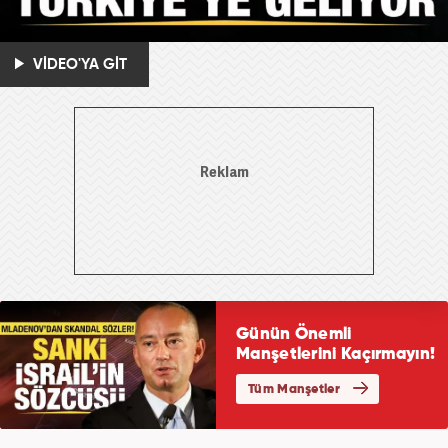
VİDEO'YA GİT