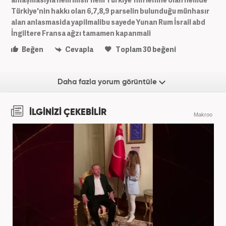
Türkiye'nin hakkı olan 6,7,8,9 parselin bulunduğu münhasır
alan anlasmasida yapilmalibu sayede Yunan Rum İsrail abd
İngiltere Fransa ağzı tamamen kapanmali
Beğen
Cevapla
Toplam
30
beğeni
Daha fazla yorum görüntüle
İLGİNİZİ ÇEKEBİLİR
Makroo