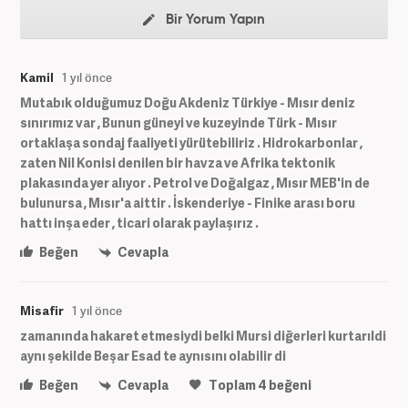
Bir Yorum Yapın
Kamil
1 yıl önce
Mutabık olduğumuz Doğu Akdeniz Türkiye - Mısır deniz
sınırımız var , Bunun güneyi ve kuzeyinde Türk - Mısır
ortaklaşa sondaj faaliyeti yürütebiliriz . Hidrokarbonlar ,
zaten Nil Konisi denilen bir havza ve Afrika tektonik
plakasında yer alıyor . Petrol ve Doğalgaz , Mısır MEB'in de
bulunursa , Mısır'a aittir . İskenderiye - Finike arası boru
hattı inşa eder , ticari olarak paylaşırız .
Beğen
Cevapla
Misafir
1 yıl önce
zamanında hakaret etmesiydi belki Mursi diğerleri kurtarıldi
aynı şekilde Beşar Esad te aynısını olabilir di
Beğen
Cevapla
Toplam
4
beğeni