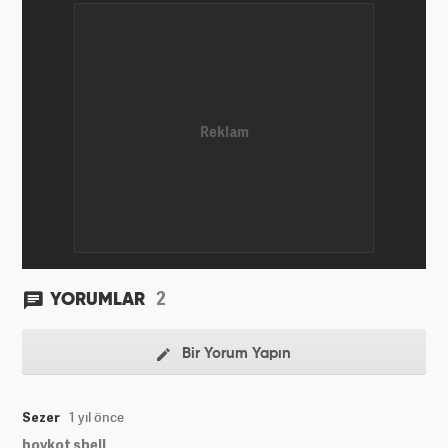
2
YORUMLAR
Bir Yorum Yapın
Sezer
1 yıl önce
boykot shell