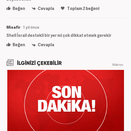
Beğen
Cevapla
Toplam
2
beğeni
Misafir
1 yıl önce
Shell İsrail destekli bir yer mi çok dikkat etmek gerekir
Beğen
Cevapla
İLGİNİZİ ÇEKEBİLİR
Makroo