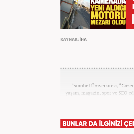
KAYNAK:
İHA
İstanbul Üniversitesi, “Gaz
yaşam, magazin, spor ve SEO edi
BUNLAR DA İLGİNİZİ ÇE