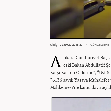
GİRİŞ
04.09.2024 16:22
GÜNCELLEME
A
nkara Cumhuriyet Başsav
eski Bakan Abdüllatif Ş
Karşı Kasten Öldürme”, “Üst S
“6136 sayılı Yasaya Muhalefet”
Mahkemesi’ne kamu dava açıld