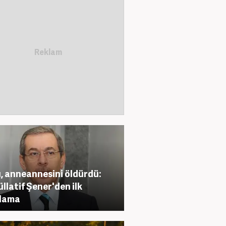
, anneannesini öldürdü:
llatif Şener'den ilk
klama