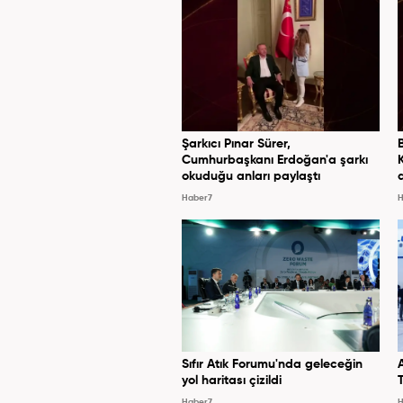
Şarkıcı Pınar Sürer,
Cumhurbaşkanı Erdoğan'a şarkı
okuduğu anları paylaştı
Haber7
H
Sıfır Atık Forumu'nda geleceğin
yol haritası çizildi
Haber7
H