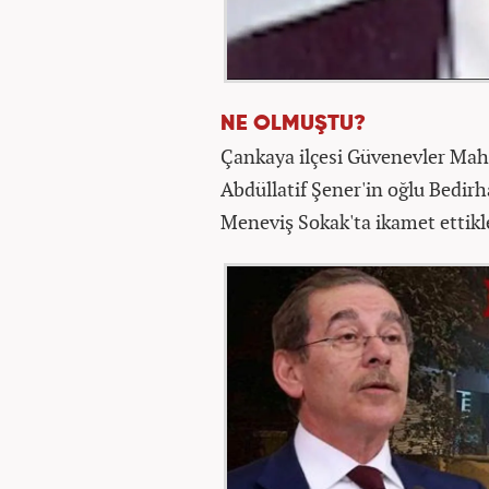
NE OLMUŞTU?
Çankaya ilçesi Güvenevler Mah
Abdüllatif Şener'in oğlu Bedir
Meneviş Sokak'ta ikamet ettikle