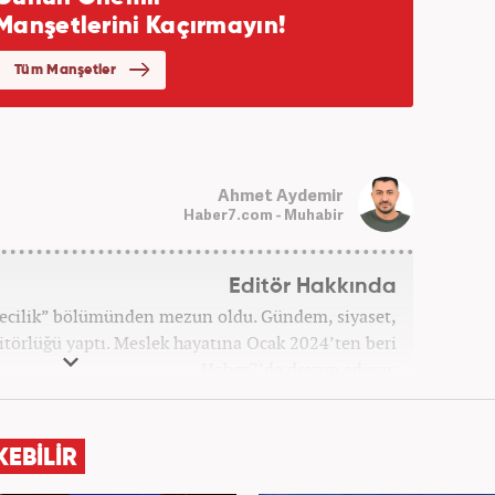
Ahmet Aydemir
Haber7.com - Muhabir
Editör Hakkında
etecilik” bölümünden mezun oldu. Gündem, siyaset,
törlüğü yaptı. Meslek hayatına Ocak 2024’ten beri
Haber7’de devam ediyor.
KEBİLİR