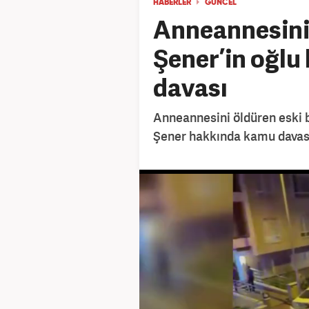
HABERLER
GÜNCEL
Anneannesini 
Şener’in oğl
davası
Anneannesini öldüren eski 
Şener hakkında kamu davası