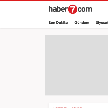
Son Dakika
Gündem
Siyase