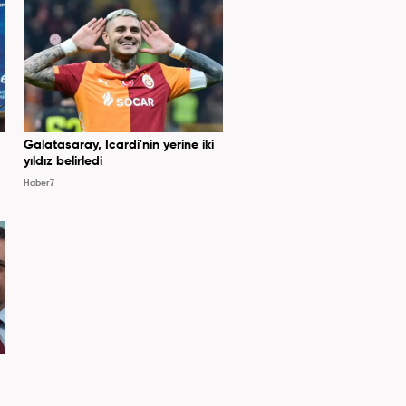
Galatasaray, Icardi'nin yerine iki
yıldız belirledi
Haber7