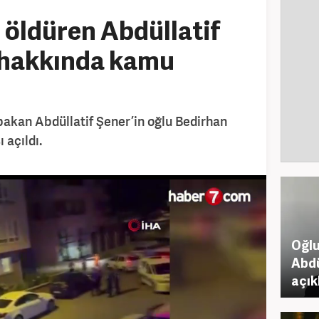
öldüren Abdüllatif
u hakkında kamu
bakan Abdüllatif Şener’in oğlu Bedirhan
 açıldı.
Oğlu
Abdü
açı