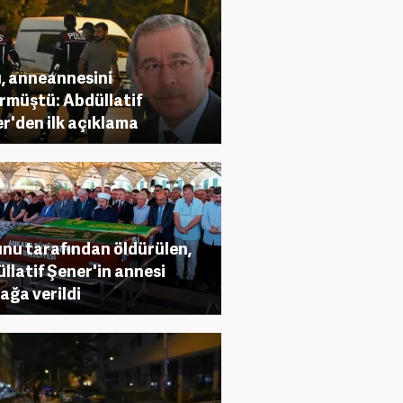
, anneannesini
rmüştü: Abdüllatif
r'den ilk açıklama
nu tarafından öldürülen,
llatif Şener'in annesi
ağa verildi