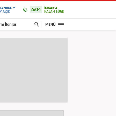
STANBUL
İMSAK'A
6:04
0°
AÇIK
KALAN SÜRE
mi İlanlar
MENÜ