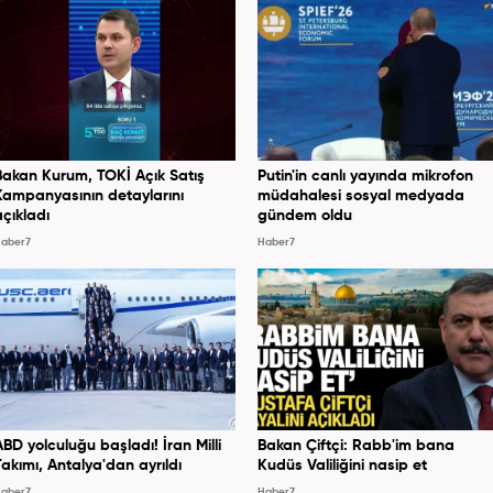
Bakan Kurum, TOKİ Açık Satış
Putin'in canlı yayında mikrofon
Kampanyasının detaylarını
müdahalesi sosyal medyada
açıkladı
gündem oldu
aber7
Haber7
ABD yolculuğu başladı! İran Milli
Bakan Çiftçi: Rabb'im bana
Takımı, Antalya'dan ayrıldı
Kudüs Valiliğini nasip et
aber7
Haber7