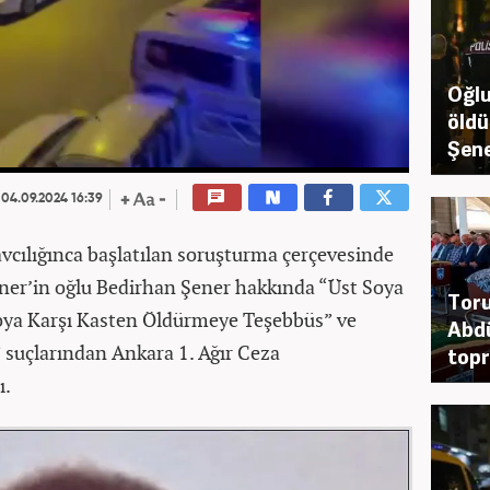
Oğlu
öldü
Şene
04.09.2024 16:39
cılığınca başlatılan soruşturma çerçevesinde
ener’in oğlu Bedirhan Şener hakkında “Üst Soya
Toru
oya Karşı Kasten Öldürmeye Teşebbüs” ve
Abdü
 suçlarından Ankara 1. Ağır Ceza
topr
ı.