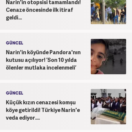
Narin'in otopsisi tamamlandı!
Cenaze öncesinde ilk itiraf
geldi...
GÜNCEL
Narin'in köyünde Pandora'nın
kutusu açılıyor! ‘Son 10 yılda
ölenler mutlaka incelenmeli’
GÜNCEL
Küçük kızın cenazesi komşu
köye getirildi! Türkiye Narin'e
veda ediyor....