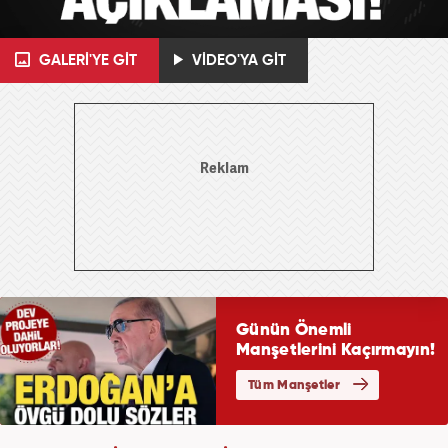
GALERİ'YE GİT
VİDEO'YA GİT