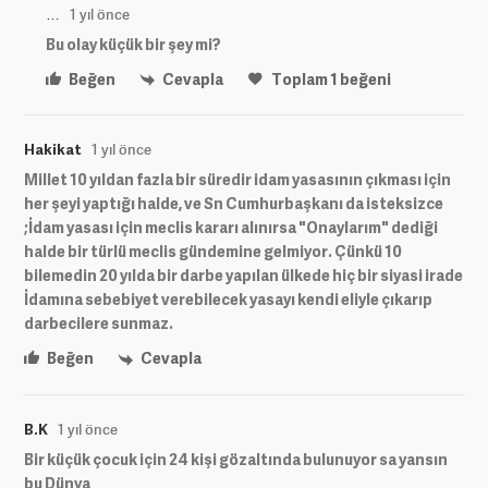
…
1 yıl önce
Bu olay küçük bir şey mi?
Beğen
Cevapla
Toplam
1
beğeni
Hakikat
1 yıl önce
Millet 10 yıldan fazla bir süredir idam yasasının çıkması için
her şeyi yaptığı halde, ve Sn Cumhurbaşkanı da isteksizce
;İdam yasası için meclis kararı alınırsa "Onaylarım" dediği
halde bir türlü meclis gündemine gelmiyor. Çünkü 10
bilemedin 20 yılda bir darbe yapılan ülkede hiç bir siyasi irade
İdamına sebebiyet verebilecek yasayı kendi eliyle çıkarıp
darbecilere sunmaz.
Beğen
Cevapla
B.K
1 yıl önce
Bir küçük çocuk için 24 kişi gözaltında bulunuyor sa yansın
bu Dünya