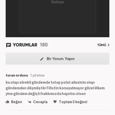
180
YORUMLAR
TÜMÜ
Bir Yorum Yapın
turan ordusu
1 yıl önce
bu olayı sürekli gündemde tutup polat ailesinin olayı
gündemden düşmüştür Filistin konuşulmuyor güzel ülkem
yine gündem değişti hakkımızda hayırlısı olsun
Beğen
Cevapla
Toplam
5
beğeni