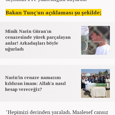
Bakan Tunç'un açıklaması şu şekilde;
Minik Narin Güran'ın
cenazesinde yürek parçalayan
anlar! Arkadaşları böyle
uğurladı
Narin'in cenaze namazını
kıldıran imam: Allah'a nasıl
hesap vereceğiz?
"Hepimizi derinden yaraladı. Maalesef cansız