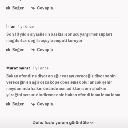
Beğen
Cevapla
İrfan
1 yıl önce
Son 10 yıldır siyasilerin baskısı sonucu yargı mensupları
mağdurları değil suçuyla empati kuruyor
Beğen
Cevapla
Murat murat
1 yıl önce
Bakan efendi ne diyor en ağır cezayı vereceğiz diyor senin
vereceğin en ağır ceza köpek beslemek olur ancak şehir
meydanında halkın önünde asmadiktan sonra halkın
yüreğini acısını dindiremez sin bakan efendi idam idam idam
Beğen
Cevapla
Daha fazla yorum görüntüle