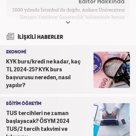
Editör Hakkında
2000 yılında İstanbul'da doğdu. Ankara Üniversitesi
İletişim Fakültesi Gazetecilik' bölümünde henüz
okurken HaberAnkara ve AnkaraMasası'nda çalıştı.
2022 yılındaki mezuniyetinin ardından Beyaz TV'de
İLİŞKİLİ HABERLER
'Haber Editörü' pozisyonunda görev aldı. 2024
yılının Şubat ayından itibaren Haber7'deki Gündem
EKONOMİ
Editörü kariyerine devam etmektedir.
KYK burs/kredi ne kadar, kaç
TL 2024-25? KYK burs
başvurusu nereden, nasıl
yapılır?
EĞİTİM ÖĞRETİM
TUS tercihleri ne zaman
başlayacak? ÖSYM 2024
TUS/2 tercih takvimi ve