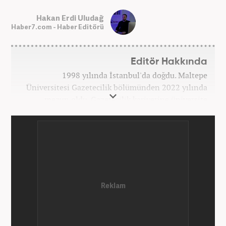
Hakan Erdi Uludağ
Haber7.com - Haber Editörü
Editör Hakkında
1998 yılında İstanbul'da doğdu. Maltepe
Üniversitesi Gazetecilik bölümünden 2022 yılında
mezun oldu. Gazetecilik kariyerine üniversite
yıllarında okurken başladı. 4 yıldır aktif olarak
Gazetecilik kariyerini sürdürüyor. Meslek hayatına
Kanal 7 Medya Grubu'na bağlı Haber7.com'da
'Editör' olarak devam ediyor.