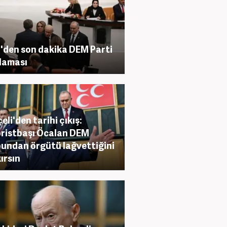
den son dakika DEM Parti
laması
eli'den tarihi çıkış:
ristbaşı Öcalan DEM
undan örgütü lağvettiğini
ırsın