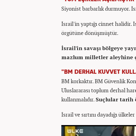
Siyonist barbarlık durmuyor. İsr
İsrail'in yaptığı cinnet halidir.
örgütüne dönüşmüştür.
İsrail'in savaşı bölgeye ya
mazlum milletler aleyhine ç
"BM DERHAL KUVVET KUL
BM korkaktır. BM Güvenlik Kons
Uluslararası toplum derhal har
kullanmalıdır.
Suçlular tarih
İsrail ve sırtını dayadığı ülke