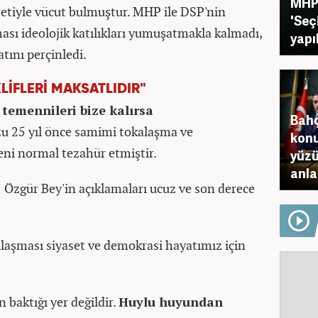
MHP 
tiyle vücut bulmuştur. MHP ile DSP'nin
'Seç
ı ideolojik katılıkları yumuşatmakla kalmadı,
yapı
atını perçinledi.
İFLERİ MAKSATLIDIR"
temennileri bize kalırsa
Bahç
u 25 yıl önce samimi tokalaşma ve
konu
eni normal tezahür etmiştir.
yüzü
anla
)
Özgür Bey'in açıklamaları ucuz ve son derece
laşması siyaset ve demokrasi hayatımız için
 baktığı yer değildir.
Huylu huyundan