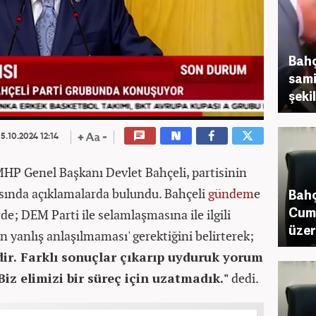
Bahç
sami
şeki
5.10.2024 12:14
HP Genel Başkanı Devlet Bahçeli, partisinin
sında açıklamalarda bulundu. Bahçeli
gündem
e
Bahç
Cumh
de; DEM Parti ile selamlaşmasına ile ilgili
üzer
lin yanlış anlaşılmaması' gerektiğini belirterek;
dir. Farklı sonuçlar çıkarıp uyduruk yorum
Biz elimizi bir süreç için uzatmadık."
dedi.