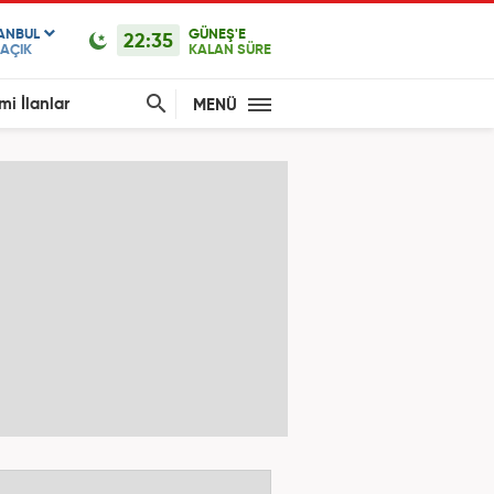
TANBUL
GÜNEŞ'E
22:35
AÇIK
KALAN SÜRE
mi İlanlar
MENÜ