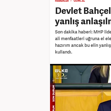
HABERLER
GÜNCEL
Devlet Bahçeli
yanlış anlaşı
Son dakika haberi: MHP lide
ali menfaatleri uğruna el e
hazırım ancak bu elin yanlı
kullandı.