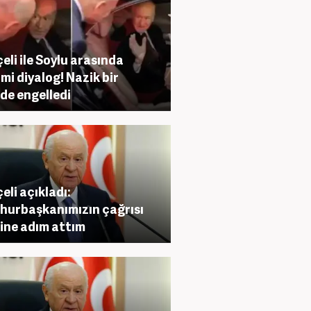
eli ile Soylu arasında
mi diyalog! Nazik bir
lde engelledi
eli açıkladı:
urbaşkanımızın çağrısı
ine adım attım