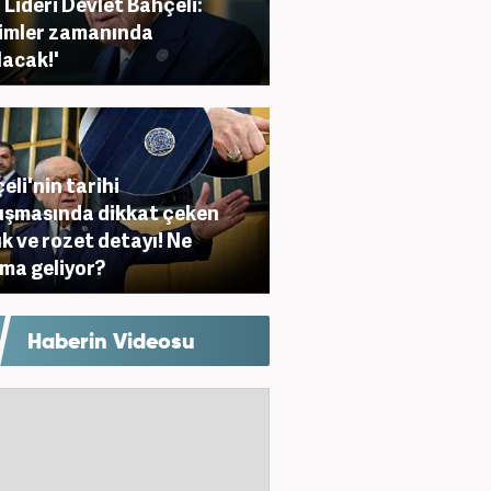
Lideri Devlet Bahçeli:
imler zamanında
lacak!'
eli'nin tarihi
şmasında dikkat çeken
k ve rozet detayı! Ne
ma geliyor?
Haberin Videosu