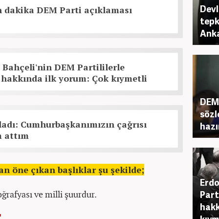
Devl
 dakika DEM Parti açıklaması
tepk
Ank
Bahçeli'nin DEM Partililerle
hakkında ilk yorum: Çok kıymetli
DEM 
sözl
ladı: Cumhurbaşkanımızın çağrısı
hazı
m attım
n öne çıkan başlıklar şu şekilde;
Erdo
ğrafyası ve milli şuurdur.
Part
hakk
kıym
"