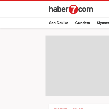
Son Dakika
Gündem
Siyase