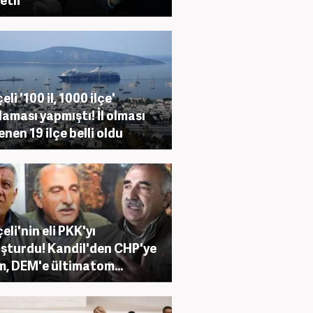
li '100 il, 1000 ilçe'
laması yapmıştı! İl olması
enen 19 ilçe belli oldu
eli'nin eli PKK'yı
şturdu! Kandil'den CHP'ye
m, DEM'e ültimatom...