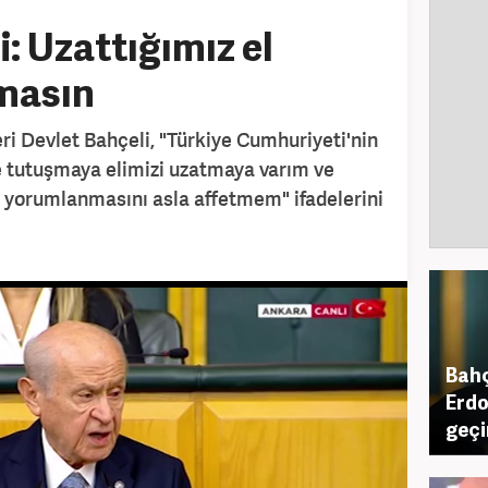
: Uzattığımız el
lmasın
ri Devlet Bahçeli, "Türkiye Cumhuriyeti'nin
le tutuşmaya elimizi uzatmaya varım ve
ş yorumlanmasını asla affetmem" ifadelerini
Bahç
Erdo
geçi