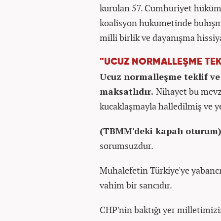
kurulan 57. Cumhuriyet hüküme
koalisyon hükümetinde buluşmas
milli birlik ve dayanışma hissiy
"UCUZ NORMALLEŞME TEKL
Ucuz normalleşme teklif ve 
maksatlıdır.
Nihayet bu mevz
kucaklaşmayla halledilmiş ve y
(TBMM'deki kapalı oturum
sorumsuzdur.
Muhalefetin Türkiye'ye yabancı
vahim bir sancıdır.
CHP'nin baktığı yer milletimizin