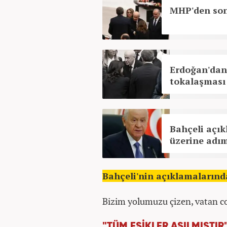
MHP'den son
Erdoğan'dan 
tokalaşması 
Bahçeli açık
üzerine adı
Bahçeli'nin açıklamalarında
Bizim yolumuzu çizen, vatan co
"TÜM EŞİKLER AŞILMIŞTIR