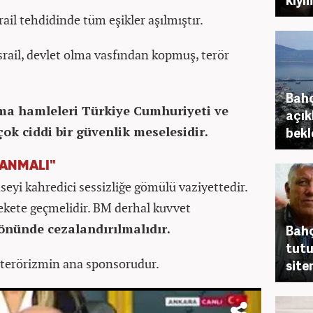
ail tehdidinde tüm eşikler aşılmıştır.
 İsrail, devlet olma vasfından kopmuş, terör
Bahçe
yma hamleleri Türkiye Cumhuriyeti ve
açık
ok ciddi bir güvenlik meselesidir.
bekl
LANMALI"
eyi kahredici sessizliğe gömülü vaziyettedir.
ekete geçmelidir. BM derhal kuvvet
 önünde cezalandırılmalıdır.
Bahç
tutu
ler terörizmin ana sponsorudur.
site