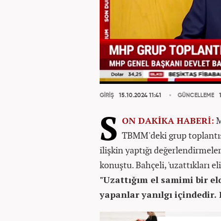
GİRİŞ
15.10.2024 11:41
GÜNCELLEME
1
S
ON DAKİKA
HABER
İ:
M
TBMM'deki grup toplantı
ilişkin yaptığı değerlendirmeler
konuştu. Bahçeli, 'uzattıkları e
"Uzattığım el samimi bir el
yapanlar yanılgı içindedir. 