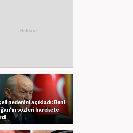
eli nedenini açıkladı: Beni
ğan'ın sözleri harekete
rdi