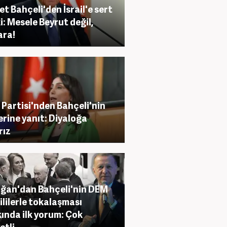
et Bahçeli'den İsrail'e sert
i: Mesele Beyrut değil,
ara!
Partisi'nden Bahçeli'nin
erine yanıt: Diyaloğa
rız
ğan'dan Bahçeli'nin DEM
ililerle tokalaşması
ında ilk yorum: Çok
etli