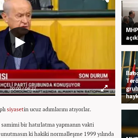
MHP'
açık
Bahç
Terö
grub
hayk
plı
siyaset
in ucuz adımlarını atıyorlar.
a samimi bir hatırlatma yapmanın vakti
e unutmasın ki hakiki normalleşme 1999 yılında