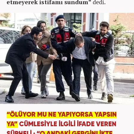
etmeyerek istifamı sundum”
dedi.
“ÖLÜYOR MU NE YAPIYORSA YAPSIN
YA”
CÜMLESİYLE İLGİLİ İFADE VEREN