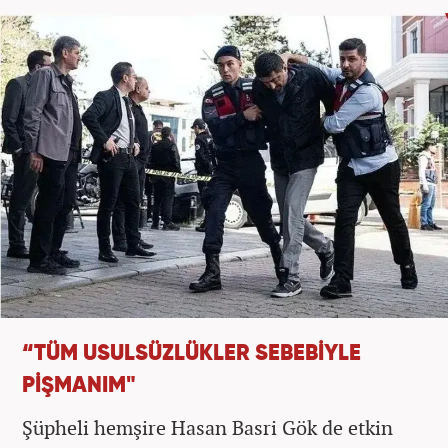
“TÜM USULSÜZLÜKLER SEBEBİYLE
PİŞMANIM"
Şüpheli hemşire Hasan Basri Gök de etkin