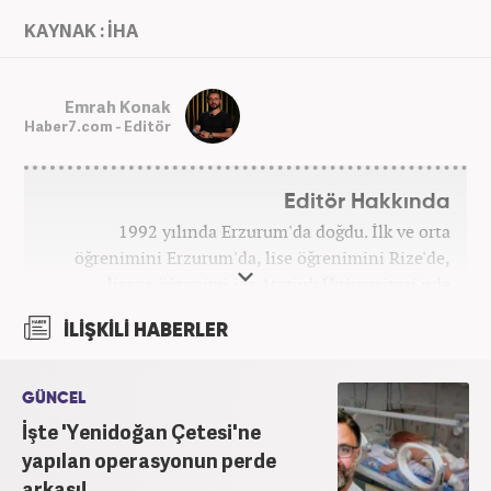
KAYNAK : İHA
Emrah Konak
Haber7.com - Editör
Editör Hakkında
1992 yılında Erzurum'da doğdu. İlk ve orta
öğrenimini Erzurum'da, lise öğrenimini Rize'de,
lisans öğrenimi ise Atatürk Üniversitesi'nde
tamamladı. Halihazırda Nevşehir Hacı Bektaş
İLİŞKİLİ HABERLER
Üniversitesi'nde yüksek lisans öğrenimine devam
ediyor. Meslek hayatına 2015 yılında başlayıp birçok
haber sitesi ve televizyon kanalında farklı
GÜNCEL
pozisyonlarda görev aldı. Şu an meslek hayatına
İşte 'Yenidoğan Çetesi'ne
haber7.com'da "Editör" olarak devam ediyor.
yapılan operasyonun perde
arkası!