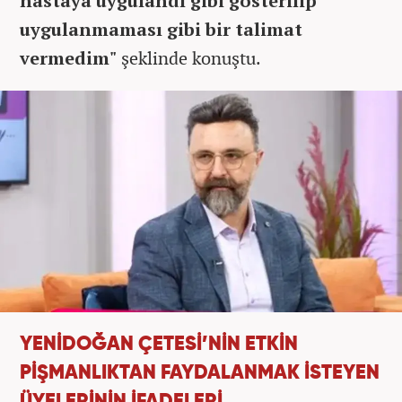
hastaya uygulandı gibi gösterilip
uygulanmaması gibi bir talimat
vermedim"
şeklinde konuştu.
YENİDOĞAN ÇETESİ’NİN ETKİN
PİŞMANLIKTAN FAYDALANMAK İSTEYEN