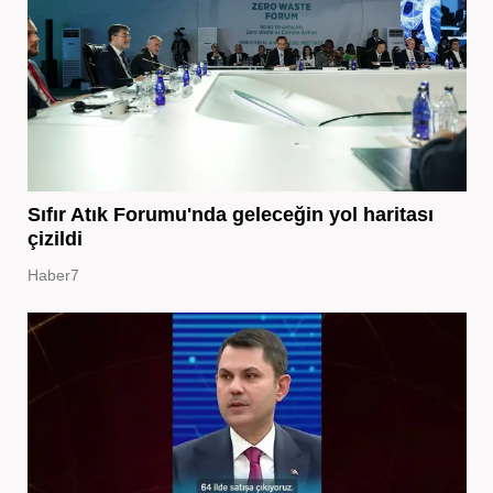
Sıfır Atık Forumu'nda geleceğin yol haritası
çizildi
Haber7