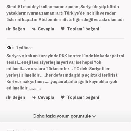
Şimdi 51 maddeyi kullanmanın zamanı,Suriye’de ydp bütün
yataklarını vurma zamanı artı Türkiye’de incirlik ve radar
üslerini kapatın.Abd benim müttefiğim değil ve asla olamadı
Beğen
Cevapla
Toplam
1
beğeni
Kkk
1 yıl önce
Suriye ve Irak un kuzeyinde PKK kontrol ünde Ne kadar petrol
tesisi...eneji tesisi yerleşim yeri var ise hepsi Yok
edilmeli...ve oralara Türkmen ler... TC deki Suriye liler
yerleştirilmelidir .....her defasında gidip açıktaki terörist
Keri vurmak yetmez.....yaşam alanları,gelir kaynakları yok
edilmelidir..,..,......
Beğen
Cevapla
Toplam
1
beğeni
Daha fazla yorum görüntüle