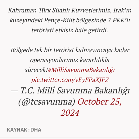
Kahraman Türk Silahlı Kuvvetlerimiz, Irak’ın
kuzeyindeki Pençe-Kilit bölgesinde 7 PKK’lı
teröristi etkisiz hâle getirdi.
Bölgede tek bir terörist kalmayıncaya kadar
operasyonlarımız kararlılıkla
sürecek!
#MillîSavunmaBakanlığı
pic.twitter.com/vEyFPaXJFZ
— T.C. Millî Savunma Bakanlığı
(@tcsavunma)
October 25,
2024
KAYNAK : DHA