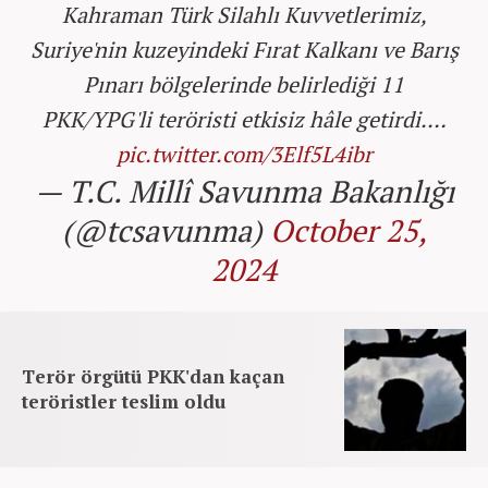
Kahraman Türk Silahlı Kuvvetlerimiz,
Suriye'nin kuzeyindeki Fırat Kalkanı ve Barış
Pınarı bölgelerinde belirlediği 11
PKK/YPG'li teröristi etkisiz hâle getirdi.…
pic.twitter.com/3Elf5L4ibr
— T.C. Millî Savunma Bakanlığı
(@tcsavunma)
October 25,
2024
Terör örgütü PKK'dan kaçan
teröristler teslim oldu