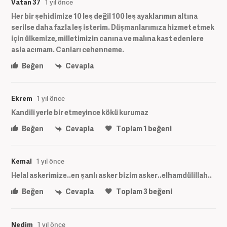
Vatan 37
1 yıl önce
Her bir şehidimize 10 leş değil 100 leş ayaklarımın altına
serilse daha fazla leş isterim. Düşmanlarımıza hizmet etmek
için ülkemize, milletimizin canına ve malına kast edenlere
asla acımam. Canları cehenneme.
Beğen
Cevapla
Ekrem
1 yıl önce
Kandili yerle bir etmeyince kökü kurumaz
Beğen
Cevapla
Toplam
1
beğeni
Kemal
1 yıl önce
Helal askerimize..en şanlı asker bizim asker..elhamdülillah..
Beğen
Cevapla
Toplam
3
beğeni
Nedim
1 yıl önce