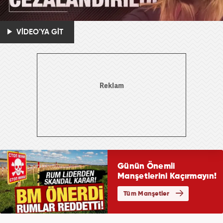
VİDEO'YA GİT