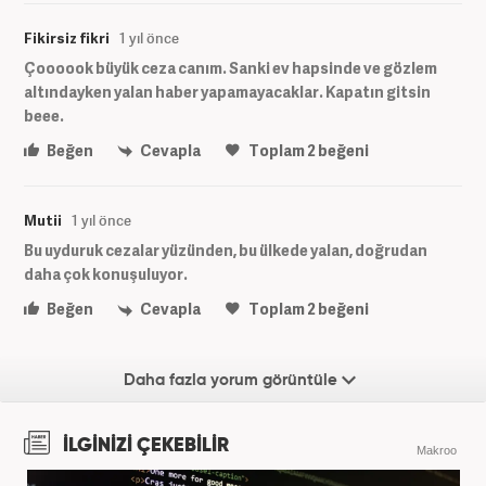
Fikirsiz fikri
1 yıl önce
Çoooook büyük ceza canım. Sanki ev hapsinde ve gözlem
altındayken yalan haber yapamayacaklar. Kapatın gitsin
beee.
Beğen
Cevapla
Toplam
2
beğeni
Mutii
1 yıl önce
Bu uyduruk cezalar yüzünden, bu ülkede yalan, doğrudan
daha çok konuşuluyor.
Beğen
Cevapla
Toplam
2
beğeni
Daha fazla yorum görüntüle
İLGİNİZİ ÇEKEBİLİR
Makroo