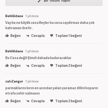
Bir Yorum Yapın
Behlüldane
1 yıl önce
Vay be ne büyük ceza Beyler bu ceza caydirmaz daha çok
kahraman üretir.
Beğen
Cevapla
Toplam
1
beğeni
Behlüldane
1 yıl önce
Bu Ceza değil Şimdi dahada kuduracaklar
Beğen
Cevapla
Toplam
2
beğeni
zatıZangur
1 yıl önce
parmaklarını kırın en azından yalan yazamaz dilini koparın
etrafa zehir salmasın
Beğen
Cevapla
Toplam
2
beğeni