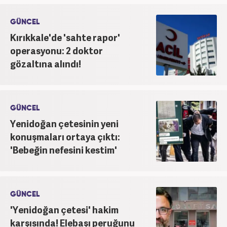
GÜNCEL
Kırıkkale'de 'sahte rapor'
operasyonu: 2 doktor
gözaltına alındı!
GÜNCEL
Yenidoğan çetesinin yeni
konuşmaları ortaya çıktı:
'Bebeğin nefesini kestim'
GÜNCEL
'Yenidoğan çetesi' hakim
karşısında! Elebaşı peruğunu