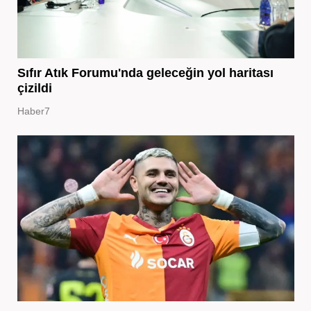
Sıfır Atık Forumu'nda geleceğin yol haritası
çizildi
Haber7