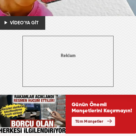
VİDEO'YA GİT