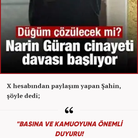
X hesabından paylaşım yapan Şahin,
şöyle dedi;
"BASINA VE KAMUOYUNA ÖNEMLİ
DUYURU!