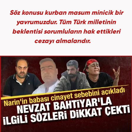
Söz konusu kurban masum minicik bir
yavrumuzdur. Tüm Türk milletinin
beklentisi sorumluların hak ettikleri
cezayı almalarıdır.