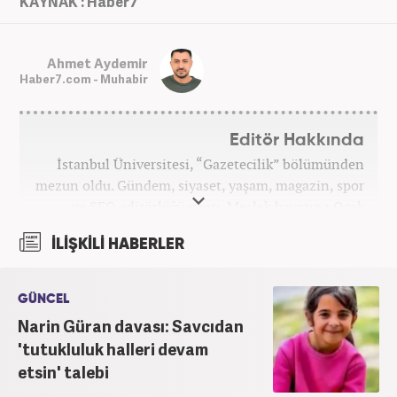
KAYNAK : Haber7
Ahmet Aydemir
Haber7.com - Muhabir
Editör Hakkında
İstanbul Üniversitesi, “Gazetecilik” bölümünden
mezun oldu. Gündem, siyaset, yaşam, magazin, spor
ve SEO editörlüğü yaptı. Meslek hayatına Ocak
2024’ten beri Haber7’de devam ediyor.
İLİŞKİLİ HABERLER
GÜNCEL
Narin Güran davası: Savcıdan
'tutukluluk halleri devam
etsin' talebi