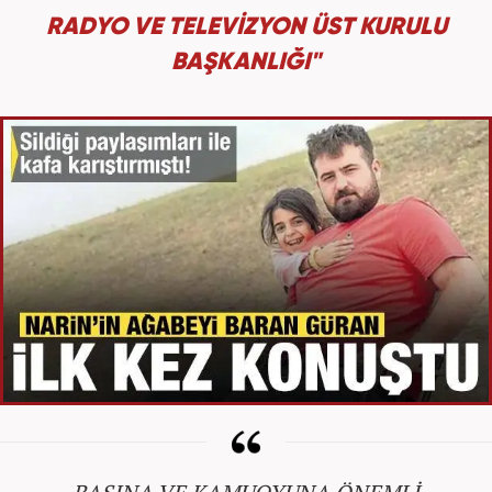
RADYO VE TELEVİZYON ÜST KURULU
BAŞKANLIĞI"