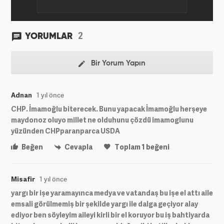
2
YORUMLAR
Bir Yorum Yapın
Adnan
1 yıl önce
CHP. İmamoğlu biterecek. Bunu yapacak İmamoğlu herşeye
maydonoz oluyo millet ne olduhunu çözdü imamoglunu
yüzünden CHPparanparca USDA
Beğen
Cevapla
Toplam
1
beğeni
Misafir
1 yıl önce
yargı bir işe yaramayınca medya ve vatandaş bu işe el attı aile
emsali görülmemiş bir şekilde yargı ile dalga geçiyor alay
ediyor ben söyleyim aileyi kirli bir el koruyor bu iş bahtiyarda