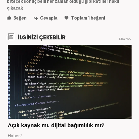
bitecek sonuç belli her zaman olduğu gibi katiller haklı
çıkacak
Beğen
Cevapla
Toplam
1
beğeni
İLGİNİZİ ÇEKEBİLİR
Makroo
Açık kaynak mı, dijital bağımlılık mı?
Haber7