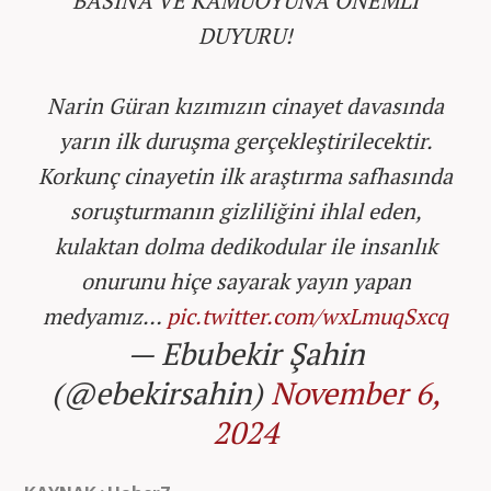
BASINA VE KAMUOYUNA ÖNEMLİ
DUYURU!
Narin Güran kızımızın cinayet davasında
yarın ilk duruşma gerçekleştirilecektir.
Korkunç cinayetin ilk araştırma safhasında
soruşturmanın gizliliğini ihlal eden,
kulaktan dolma dedikodular ile insanlık
onurunu hiçe sayarak yayın yapan
medyamız…
pic.twitter.com/wxLmuqSxcq
— Ebubekir Şahin
(@ebekirsahin)
November 6,
2024