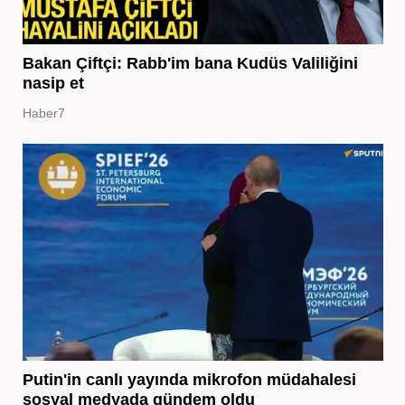
Bakan Çiftçi: Rabb'im bana Kudüs Valiliğini
nasip et
Haber7
Putin'in canlı yayında mikrofon müdahalesi
sosyal medyada gündem oldu