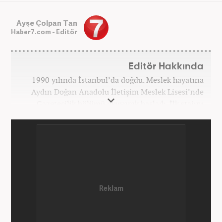
Ayşe Çolpan Tan
Haber7.com - Editör
Editör Hakkında
1990 yılında İstanbul’da doğdu. Meslek hayatına
Aydın Doğan Anadolu İletişim Meslek Lisesi’nde
Gazetecilik bölümü okuyarak başladı. İlk stajını
Hürriyet Gazetesi’nde yaptı. Üniversiteyi ise
İstanbul Üniversitesi Radyo Televizyon Yayımcılığı
bölümünde tamamladı. 2009 yılında Milliyet
Gazetesi’nde internet haberciliğine başladı. 15
senelik kariyerinde çok sayıda gazete, haber portalı
ve televizyon bulunmaktadır. Meslek hayatına
Haber7.com’da “Gündem Editörü” olarak devam
etmektedir. Evli ve 2 çocuk annesidir.