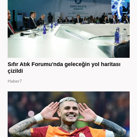
Sıfır Atık Forumu'nda geleceğin yol haritası
çizildi
Haber7