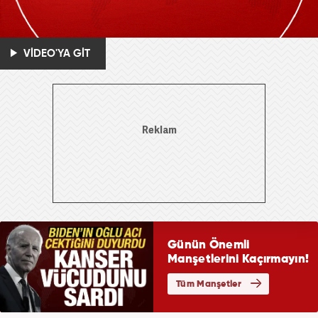
VİDEO'YA GİT