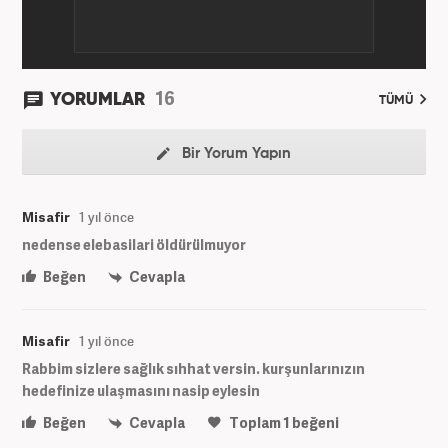
16
YORUMLAR
TÜMÜ
Bir Yorum Yapın
Misafir
1 yıl önce
nedense elebasilari öldürülmuyor
Beğen
Cevapla
Misafir
1 yıl önce
Rabbim sizlere sağlık sıhhat versin. kurşunlarınızın
hedefinize ulaşmasını nasip eylesin
Beğen
Cevapla
Toplam
1
beğeni