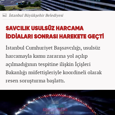
İstanbul Büyükşehir Belediyesi
SAVCILIK USULSÜZ HARCAMA
İDDİALARI SONRASI HAREKETE GEÇTİ
İstanbul Cumhuriyet Başsavcılığı, usulsüz
harcamayla kamu zararına yol açılıp
açılmadığının tespitine ilişkin İçişleri
Bakanlığı müfettişleriyle koordineli olarak
resen soruşturma başlattı.