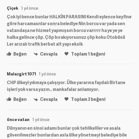
Çiçek
1 yıl önce
Çok iyi bence bunlar HALKİN PARASINI Kendi eylence keyfine
göre harcamasnlar sonra belediye Nin borcu var yada sen
vatandaşa ne hizmet yapmışsın borcu varrrrr ha ye ye ye
halka gelince çöp. Çöp bırakıyorsunuz çöp koku Otobüsü
Ler arızalı trafik berbat alt yapı eksik
Beğen
Cevapla
Toplam
1
beğeni
Malazgirt 1071
1 yıl önce
CHP ülkeyi yıkmaya çalışıyor. Ülke yararına faydalı Birtane
işleri yok varsa yazın.. mankafalar anlamıyor.
Beğen
Cevapla
Toplam
3
beğeni
önce vatan
1 yıl önce
Dünyanın en sinsi adamı bunlar çok tehlikeliler ve asala
güvenilmezler bunlardan asla ülke yönetmeyi belediye bile