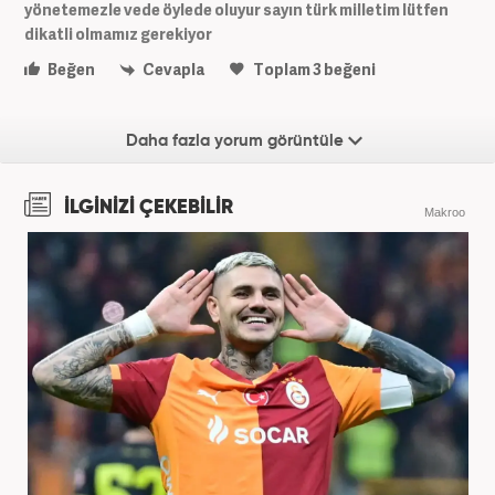
yönetemezle vede öylede oluyur sayın türk milletim lütfen
dikatli olmamız gerekiyor
Beğen
Cevapla
Toplam
3
beğeni
Daha fazla yorum görüntüle
İLGİNİZİ ÇEKEBİLİR
Makroo