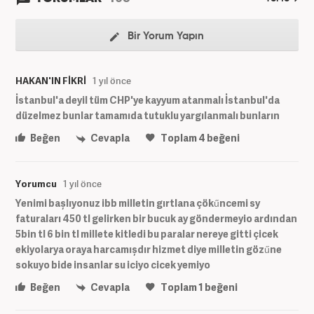
Bir Yorum Yapın
HAKAN'IN FİKRİ
1 yıl önce
İstanbul'a deyil tüm CHP'ye kayyum atanmalı İstanbul'da
düzelmez bunlar tamamıda tutuklu yargılanmalı bunların
Beğen
Cevapla
Toplam
4
beğeni
Yorumcu
1 yıl önce
Yenimi bașlıyonuz ibb milletin gırtlana çökűncemi sy
faturaları 450 tl gelirken bir bucuk ay göndermeyio ardından
5bin tl 6 bin tl millete kitledi bu paralar nereye gitti çicek
ekiyolarya oraya harcamıșdır hizmet diye milletin gözűne
sokuyo bide insanlar su iciyo cicek yemiyo
Beğen
Cevapla
Toplam
1
beğeni