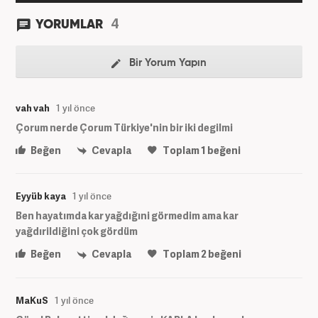
4
YORUMLAR
Bir Yorum Yapın
vah vah
1 yıl önce
Çorum nerde Çorum Türkiye'nin bir iki degilmi
Beğen
Cevapla
Toplam
1
beğeni
Eyyüb kaya
1 yıl önce
Ben hayatımda kar yağdığıni görmedim ama kar
yağdırildiğini çok gördüm
Beğen
Cevapla
Toplam
2
beğeni
MaKuS
1 yıl önce