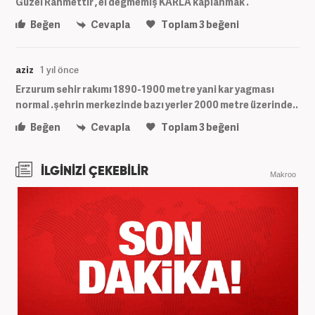
Güzel Rahmettir , el değmemiş KARLA kaplanmak .
Beğen
Cevapla
Toplam
3
beğeni
aziz
1 yıl önce
Erzurum sehir rakımı 1890-1900 metre yani kar yagması
normal .şehrin merkezinde bazı yerler 2000 metre üzerinde..
Beğen
Cevapla
Toplam
3
beğeni
İLGİNİZİ ÇEKEBİLİR
Makroo