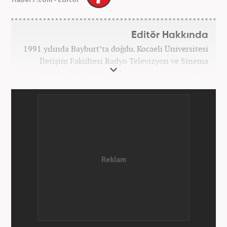
Editör Hakkında
1991 yılında Bayburt’ta doğdu. Kocaeli Üniversitesi
İletişim Fakültesi Radyo Televizyon ve Sinema
bölümünden mezun oldu. 2016 yılında Anadolu
Ajansı'nda stajını yaptı. Yeni Şafak ve Akşam
Gazetesi'nde çalıştı. Nisan 2021'den bu yana
Haber7.com'da ‘Gündem Editörü’ olarak görev
yapmaktadır.