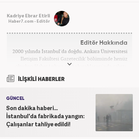
Kadriye Ebrar Etirli
Haber7.com - Editör
Editör Hakkında
2000 yılında İstanbul'da doğdu. Ankara Üniversitesi
İletişim Fakültesi Gazetecilik' bölümünde henüz
okurken HaberAnkara ve AnkaraMasası'nda çalıştı.
2022 yılındaki mezuniyetinin ardından Beyaz TV'de
İLİŞKİLİ HABERLER
'Haber Editörü' pozisyonunda görev aldı. 2024
yılının Şubat ayından itibaren Haber7'deki Gündem
Editörü kariyerine devam etmektedir.
GÜNCEL
Son dakika haberi...
İstanbul'da fabrikada yangın:
Çalışanlar tahliye edildi!