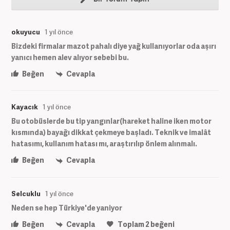
okuyucu
1 yıl önce
Bizdeki firmalar mazot pahalı diye yağ kullanıyorlar oda aşırı
yanıcı hemen alev alıyor sebebi bu.
Beğen
Cevapla
Kayacık
1 yıl önce
Bu otobüslerde bu tip yangınlar(hareket haline iken motor
kısmında) bayağı dikkat çekmeye başladı. Teknik ve imalât
hatasımı, kullanım hatası mı, araştırılıp önlem alınmalı.
Beğen
Cevapla
Selcuklu
1 yıl önce
Neden se hep Türkiye'de yaniyor
Beğen
Cevapla
Toplam
2
beğeni