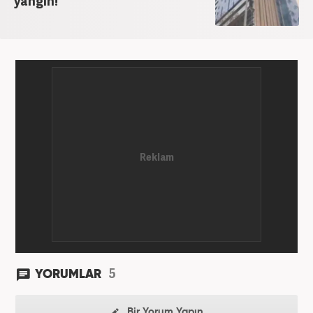
yangın!
5
YORUMLAR
Bir Yorum Yapın