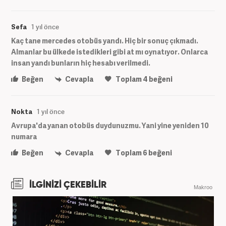
Sefa
1 yıl önce
Kaç tane mercedes otobüs yandı. Hiç bir sonuç çıkmadı.
Almanlar bu ülkede istedikleri gibi at mı oynatıyor. Onlarca
insan yandı bunların hiç hesabı verilmedi.
Beğen
Cevapla
Toplam
4
beğeni
Nokta
1 yıl önce
Avrupa'da yanan otobüs duydunuzmu. Yani yine yeniden 10
numara
Beğen
Cevapla
Toplam
6
beğeni
İLGİNİZİ ÇEKEBİLİR
Makroo