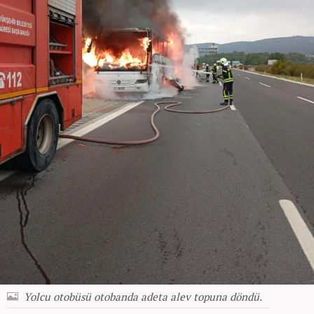
Yolcu otobüsü otobanda adeta alev topuna döndü.